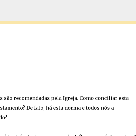
Pular para o conteúdo principal
s são recomendadas pela Igreja. Como conciliar esta
tamento? De fato, há esta norma e todos nós a
do?