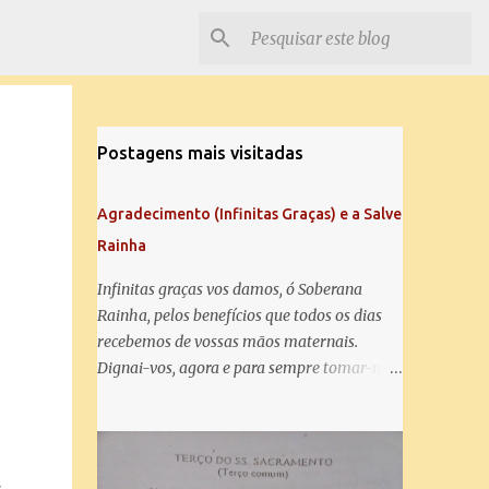
Postagens mais visitadas
Agradecimento (Infinitas Graças) e a Salve
Rainha
Infinitas graças vos damos, ó Soberana
Rainha, pelos benefícios que todos os dias
recebemos de vossas mãos maternais.
Dignai-vos, agora e para sempre tomar-nos
debaixo do vosso poderoso amparo e para
mais vos agradecer, vos saudamos com uma
Salve Rainha: Salve Rainha , Mãe de
misericórdia, vida, doçura, esperança nossa,