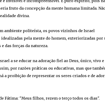
le é invisível e incompreensível. É puro espírito, pois n
seria fruto da concepção da mente humana limitada. Nã
realidade divina.
 ambiente politeísta, os povos vizinhos de Israel
 idealizadas pela mente do homem, exteriorizadas por 
 e das forças da natureza.
srael a se educar na adoração fiel ao Deus, único, vivo e
Assim, por razões práticas ou educativas, mas que tamb
á a proibição de representar os seres criados e de ador
 Fátima: "Meus filhos, rezem o terço todos os dias".