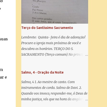
ão
salve! A vós bradamos os degredados filhos
de Eva, a vós suspiramos, gemendo e
o
chorando neste vale de lágrimas. Eia, pois,
Advogada nossa, estes vossos olhos
misericordiosos a nós volvei, e depois deste
Terço do Santíssimo Sacramento
desterro, mostrai-nos Jesus. Bendito é o
fruto do vosso ventre, ó clemente, ó piedosa,
Lembrete: Quinta- feira é dia de adoração!
suas
ó doce e sempre Virgem Maria. Rogai por
Procure a igreja mais próxima de você e
nós Santa Mãe de Deus. Para que sejamos
descubra os horários. TERÇO DO S.
dignos das promessas de Cristo. Amém.
SACRAMENTO (Terço comum) No principio:
Credo Pai-Nosso 3 Ave-Marias Contas
grandes: Ó meu Jesus, que ai estais
ém
Sacramentado, não permitais que eu viva
Salmo, 4 - Oração da Noite
ar e
sem Vós, nem morta em pecado. Uni o meu
Salmo, 4 1. Ao mestre de canto. Com
coração ao Vosso e o Vosso ao meu, e, nem
instrumentos de corda. Salmo de Davi. 2.
sem Vós morra eu! Nas contas pequenas:
Quando vos invoco, respondei-me, ó Deus de
Sacramento de Amor! Misericórdia Senhor!
minha justiça, vós que na hora da angústia
Glória ao Pai: Cristo pão da vida e remédio
me reconfortastes. Tende piedade de mim e
que nos salva, dá-nos Vossa força, Vosso