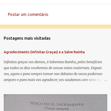
Postar um comentário
C
o
m
Postagens mais visitadas
e
n
Agradecimento (Infinitas Graças) e a Salve Rainha
t
á
Infinitas graças vos damos, ó Soberana Rainha, pelos benefícios
que todos os dias recebemos de vossas mãos maternais. Dignai-
r
vos, agora e para sempre tomar-nos debaixo do vosso poderoso
i
amparo e para mais vos agradecer, vos saudamos com uma Salve
o
Rainha: Salve Rainha , Mãe de misericórdia, vida, doçura,
s
esperança nossa, salve! A vós bradamos os degredados filhos de
Eva, a vós suspiramos, gemendo e chorando neste vale de
lágrimas. Eia, pois, Advogada nossa, estes vossos olhos
misericordiosos a nós volvei, e depois deste desterro, mostrai-nos