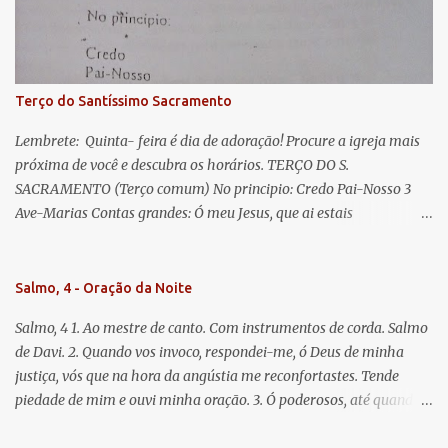
Jesus. Bendito é o fruto do vosso ventre, ó clemente, ó piedosa, ó
doce e sempre Virgem Maria. Rogai por nós Santa Mãe de Deus.
Para que sejamos dignos das promessas de Cristo. Amém.
Terço do Santíssimo Sacramento
Lembrete: Quinta- feira é dia de adoração! Procure a igreja mais
próxima de você e descubra os horários. TERÇO DO S.
SACRAMENTO (Terço comum) No principio: Credo Pai-Nosso 3
Ave-Marias Contas grandes: Ó meu Jesus, que ai estais
Sacramentado, não permitais que eu viva sem Vós, nem morta em
pecado. Uni o meu coração ao Vosso e o Vosso ao meu, e, nem sem
Vós morra eu! Nas contas pequenas: Sacramento de Amor!
Salmo, 4 - Oração da Noite
Misericórdia Senhor! Glória ao Pai: Cristo pão da vida e remédio
Salmo, 4 1. Ao mestre de canto. Com instrumentos de corda. Salmo
que nos salva, dá-nos Vossa força, Vosso perdão e a Vossa
de Davi. 2. Quando vos invoco, respondei-me, ó Deus de minha
misericórdia. (no fim) Rezar 3 vezes: Louvores e graças se deem a
justiça, vós que na hora da angústia me reconfortastes. Tende
cada momento ao Santíssimo e Diviníssimo Sacramento.
piedade de mim e ouvi minha oração. 3. Ó poderosos, até quando
tereis o coração endurecido, no amor das vaidades e na busca da