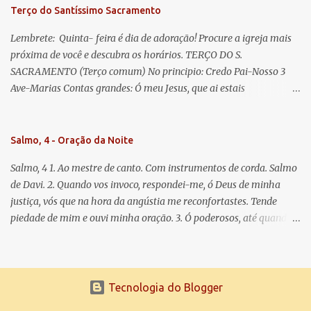
Terço do Santíssimo Sacramento
Lembrete: Quinta- feira é dia de adoração! Procure a igreja mais
próxima de você e descubra os horários. TERÇO DO S.
SACRAMENTO (Terço comum) No principio: Credo Pai-Nosso 3
Ave-Marias Contas grandes: Ó meu Jesus, que ai estais
Sacramentado, não permitais que eu viva sem Vós, nem morta em
pecado. Uni o meu coração ao Vosso e o Vosso ao meu, e, nem sem
Vós morra eu! Nas contas pequenas: Sacramento de Amor!
Salmo, 4 - Oração da Noite
Misericórdia Senhor! Glória ao Pai: Cristo pão da vida e remédio
Salmo, 4 1. Ao mestre de canto. Com instrumentos de corda. Salmo
que nos salva, dá-nos Vossa força, Vosso perdão e a Vossa
de Davi. 2. Quando vos invoco, respondei-me, ó Deus de minha
misericórdia. (no fim) Rezar 3 vezes: Louvores e graças se deem a
justiça, vós que na hora da angústia me reconfortastes. Tende
cada momento ao Santíssimo e Diviníssimo Sacramento.
piedade de mim e ouvi minha oração. 3. Ó poderosos, até quando
tereis o coração endurecido, no amor das vaidades e na busca da
mentira? 4. O Senhor escolheu como eleito uma pessoa admirável,
o Senhor me ouviu quando o invoquei. 5. Tremei, mas sem pecar;
refleti em vossos corações, quando estiverdes em vossos leitos, e
Tecnologia do Blogger
calai. 6. Oferecei vossos sacrifícios com sinceridade e esperai no