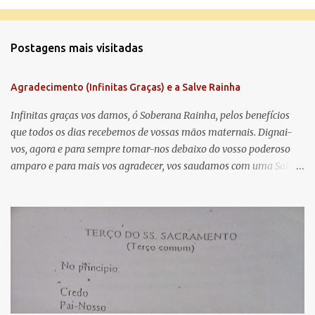
o
m
Postagens mais visitadas
e
n
Agradecimento (Infinitas Graças) e a Salve Rainha
t
á
Infinitas graças vos damos, ó Soberana Rainha, pelos benefícios
que todos os dias recebemos de vossas mãos maternais. Dignai-
r
vos, agora e para sempre tomar-nos debaixo do vosso poderoso
i
amparo e para mais vos agradecer, vos saudamos com uma Salve
o
Rainha: Salve Rainha , Mãe de misericórdia, vida, doçura,
s
esperança nossa, salve! A vós bradamos os degredados filhos de
Eva, a vós suspiramos, gemendo e chorando neste vale de
lágrimas. Eia, pois, Advogada nossa, estes vossos olhos
misericordiosos a nós volvei, e depois deste desterro, mostrai-nos
Jesus. Bendito é o fruto do vosso ventre, ó clemente, ó piedosa, ó
doce e sempre Virgem Maria. Rogai por nós Santa Mãe de Deus.
Para que sejamos dignos das promessas de Cristo. Amém.