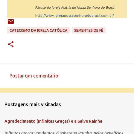
Pároco da Igreja Matriz de Nossa Senhora do Brasil
http://www.igrejanossasenhoradobrasil.com.br/
CATECISMO DA IGREJA CATÓLICA
SEMENTES DE FÉ
Postar um comentário
C
o
m
Postagens mais visitadas
e
n
Agradecimento (Infinitas Graças) e a Salve Rainha
t
á
Infinitas graças vos damos, ó Soberana Rainha, pelos benefícios