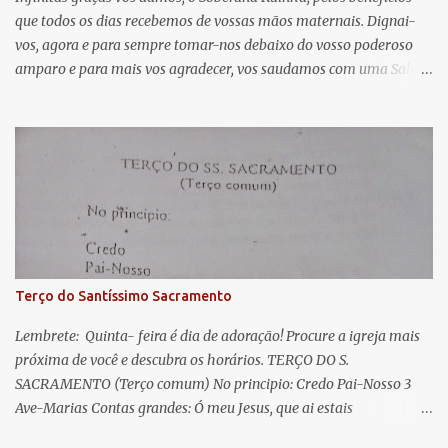
que todos os dias recebemos de vossas mãos maternais. Dignai-
r
vos, agora e para sempre tomar-nos debaixo do vosso poderoso
i
amparo e para mais vos agradecer, vos saudamos com uma Salve
o
Rainha: Salve Rainha , Mãe de misericórdia, vida, doçura,
s
esperança nossa, salve! A vós bradamos os degredados filhos de
Eva, a vós suspiramos, gemendo e chorando neste vale de
lágrimas. Eia, pois, Advogada nossa, estes vossos olhos
misericordiosos a nós volvei, e depois deste desterro, mostrai-nos
Jesus. Bendito é o fruto do vosso ventre, ó clemente, ó piedosa, ó
doce e sempre Virgem Maria. Rogai por nós Santa Mãe de Deus.
Para que sejamos dignos das promessas de Cristo. Amém.
Terço do Santíssimo Sacramento
Lembrete: Quinta- feira é dia de adoração! Procure a igreja mais
próxima de você e descubra os horários. TERÇO DO S.
SACRAMENTO (Terço comum) No principio: Credo Pai-Nosso 3
Ave-Marias Contas grandes: Ó meu Jesus, que ai estais
Sacramentado, não permitais que eu viva sem Vós, nem morta em