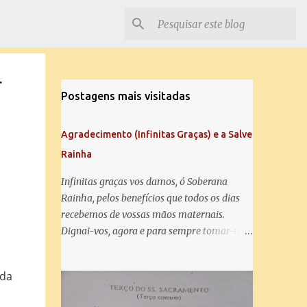
r
Postagens mais visitadas
Agradecimento (Infinitas Graças) e a Salve
Rainha
Infinitas graças vos damos, ó Soberana
Rainha, pelos benefícios que todos os dias
recebemos de vossas mãos maternais.
Dignai-vos, agora e para sempre tomar-nos
debaixo do vosso poderoso amparo e para
mais vos agradecer, vos saudamos com uma
da
Salve Rainha: Salve Rainha , Mãe de
misericórdia, vida, doçura, esperança nossa,