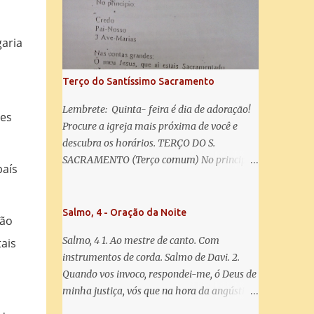
salve! A vós bradamos os degredados filhos
de Eva, a vós suspiramos, gemendo e
chorando neste vale de lágrimas. Eia, pois,
garia
Advogada nossa, estes vossos olhos
misericordiosos a nós volvei, e depois deste
Terço do Santíssimo Sacramento
desterro, mostrai-nos Jesus. Bendito é o
fruto do vosso ventre, ó clemente, ó piedosa,
Lembrete: Quinta- feira é dia de adoração!
tes
ó doce e sempre Virgem Maria. Rogai por
Procure a igreja mais próxima de você e
nós Santa Mãe de Deus. Para que sejamos
descubra os horários. TERÇO DO S.
dignos das promessas de Cristo. Amém.
SACRAMENTO (Terço comum) No principio:
país
Credo Pai-Nosso 3 Ave-Marias Contas
grandes: Ó meu Jesus, que ai estais
Sacramentado, não permitais que eu viva
Salmo, 4 - Oração da Noite
não
sem Vós, nem morta em pecado. Uni o meu
Salmo, 4 1. Ao mestre de canto. Com
ais
coração ao Vosso e o Vosso ao meu, e, nem
instrumentos de corda. Salmo de Davi. 2.
sem Vós morra eu! Nas contas pequenas:
Quando vos invoco, respondei-me, ó Deus de
Sacramento de Amor! Misericórdia Senhor!
minha justiça, vós que na hora da angústia
Glória ao Pai: Cristo pão da vida e remédio
me reconfortastes. Tende piedade de mim e
que nos salva, dá-nos Vossa força, Vosso