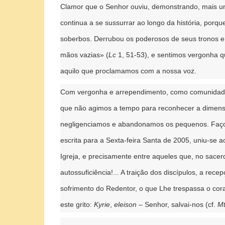
Clamor que o Senhor ouviu, demonstrando, mais uma
continua a se sussurrar ao longo da história, porq
soberbos. Derrubou os poderosos de seus tronos e 
mãos vazias» (
Lc
1, 51-53), e sentimos vergonha q
aquilo que proclamamos com a nossa voz.
Com vergonha e arrependimento, como comunidade
que não agimos a tempo para reconhecer a dimens
negligenciamos e abandonamos os pequenos. Faço 
escrita para a Sexta-feira Santa de 2005, uniu-se a
Igreja, e precisamente entre aqueles que, no sace
autossuficiência!... A traição dos discípulos, a re
sofrimento do Redentor, o que Lhe trespassa o cor
este grito:
Kyrie
,
eleison
– Senhor, salvai-nos (cf.
M