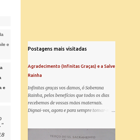
da
ile e
Postagens mais visitadas
Agradecimento (Infinitas Graças) e a Salve
 a
Rainha
a
a e
Infinitas graças vos damos, ó Soberana
Rainha, pelos benefícios que todos os dias
recebemos de vossas mãos maternais.
Dignai-vos, agora e para sempre tomar-nos
debaixo do vosso poderoso amparo e para
o
."
mais vos agradecer, vos saudamos com uma
Salve Rainha: Salve Rainha , Mãe de
18