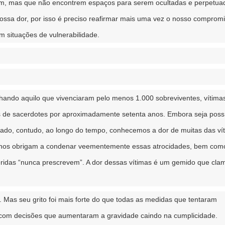
am, mas que não encontrem espaços para serem ocultadas e perpetua
nossa dor, por isso é preciso reafirmar mais uma vez o nosso comprom
m situações de vulnerabilidade.
talhando aquilo que vivenciaram pelo menos 1.000 sobreviventes, vítima
s de sacerdotes por aproximadamente setenta anos. Embora seja poss
sado, contudo, ao longo do tempo, conhecemos a dor de muitas das ví
nos obrigam a condenar veementemente essas atrocidades, bem como
feridas “nunca prescrevem”. A dor dessas vítimas é um gemido que cla
. Mas seu grito foi mais forte do que todas as medidas que tentaram
lo com decisões que aumentaram a gravidade caindo na cumplicidade.