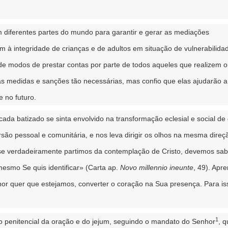
m diferentes partes do mundo para garantir e gerar as mediações
 à integridade de crianças e de adultos em situação de vulnerabilida
e modos de prestar contas por parte de todos aqueles que realizem o
s medidas e sanções tão necessárias, mas confio que elas ajudarão a
e no futuro.
da batizado se sinta envolvido na transformação eclesial e social de
são pessoal e comunitária, e nos leva dirigir os olhos na mesma direç
 «se verdadeiramente partimos da contemplação de Cristo, devemos sab
esmo Se quis identificar» (Carta ap.
Novo millennio ineunte
, 49). Apr
hor quer que estejamos, converter o coração na Sua presença. Para is
1
io penitencial da oração e do jejum, seguindo o mandato do Senhor
, q