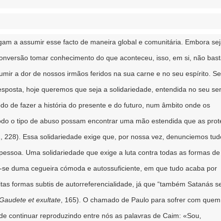
am a assumir esse facto de maneira global e comunitária. Embora sej
onversão tomar conhecimento do que aconteceu, isso, em si, não bast
ir a dor de nossos irmãos feridos na sua carne e no seu espírito. Se
posta, hoje queremos que seja a solidariedade, entendida no seu sen
do de fazer a história do presente e do futuro, num âmbito onde os
 todo o tipo de abuso possam encontrar uma mão estendida que as prot
m
, 228). Essa solidariedade exige que, por nossa vez, denunciemos tud
essoa. Uma solidariedade que exige a luta contra todas as formas de
ta-se duma cegueira cómoda e autossuficiente, em que tudo acaba por
itas formas subtis de autorreferencialidade, já que “também Satanás s
Gaudete et exultate
, 165). O chamado de Paulo para sofrer com quem
a de continuar reproduzindo entre nós as palavras de Caim: «Sou,