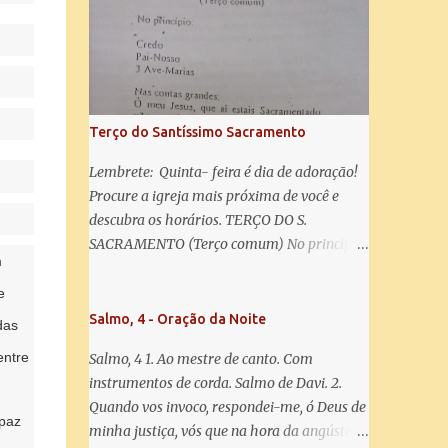
misericórdia, vida, doçura, esperança nossa,
salve! A vós bradamos os degredados filhos
de Eva, a vós suspiramos, gemendo e
chorando neste vale de lágrimas. Eia, pois,
Advogada nossa, estes vossos olhos
misericordiosos a nós volvei, e depois deste
Terço do Santíssimo Sacramento
desterro, mostrai-nos Jesus. Bendito é o
fruto do vosso ventre, ó clemente, ó piedosa,
Lembrete: Quinta- feira é dia de adoração!
ó doce e sempre Virgem Maria. Rogai por
Procure a igreja mais próxima de você e
nós Santa Mãe de Deus. Para que sejamos
descubra os horários. TERÇO DO S.
dignos das promessas de Cristo. Amém.
SACRAMENTO (Terço comum) No principio:
m
Credo Pai-Nosso 3 Ave-Marias Contas
grandes: Ó meu Jesus, que ai estais
e
Sacramentado, não permitais que eu viva
Salmo, 4 - Oração da Noite
das
sem Vós, nem morta em pecado. Uni o meu
entre
Salmo, 4 1. Ao mestre de canto. Com
coração ao Vosso e o Vosso ao meu, e, nem
instrumentos de corda. Salmo de Davi. 2.
sem Vós morra eu! Nas contas pequenas:
Quando vos invoco, respondei-me, ó Deus de
Sacramento de Amor! Misericórdia Senhor!
apaz
minha justiça, vós que na hora da angústia
Glória ao Pai: Cristo pão da vida e remédio