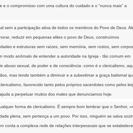
de e o compromisso com uma cultura do cuidado e o “nunca mais” a
ial sem a participação ativa de todos os membros do Povo de Deus. A
ignorar, reduzir em pequenas elites o povo de Deus, construímos
lidades e estruturas sem raízes, sem memória, sem rostos, sem corpos
num modo anômalo de entender a autoridade na Igreja - tão comum em
 abuso sexual, de poder e de consciência -como é o clericalismo, aq
stãos, mas tende também a diminuir e a subestimar a graça batismal qu
clericalismo, favorecido tanto pelos próprios sacerdotes como pelos lei
e ajuda a perpetuar muitos dos males que denunciamos hoje.
ualquer forma de clericalismo. É sempre bom lembrar que o Senhor, «
idade plena, sem pertença a um povo. Por isso, ninguém se salva sozi
em conta a complexa rede de relações interpessoais que se estabelec