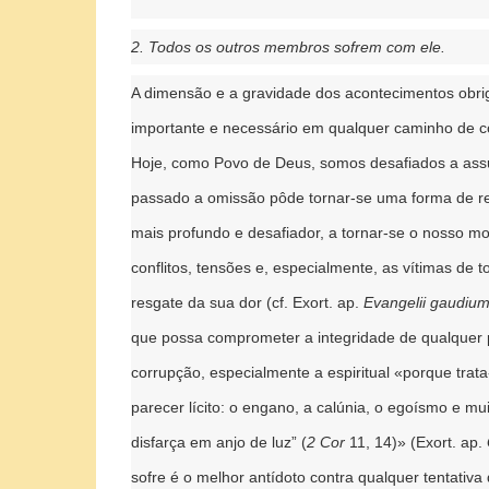
2. Todos os outros membros sofrem com ele.
A dimensão e a gravidade dos acontecimentos obrig
importante e necessário em qualquer caminho de c
Hoje, como Povo de Deus, somos desafiados a assum
passado a omissão pôde tornar-se uma forma de res
mais profundo e desafiador, a tornar-se o nosso mo
conflitos, tensões e, especialmente, as vítimas de
resgate da sua dor (cf. Exort. ap.
Evangelii gaudiu
que possa comprometer a integridade de qualquer p
corrupção, especialmente a espiritual «porque tra
parecer lícito: o engano, a calúnia, o egoísmo e mu
disfarça em anjo de luz” (
2 Cor
11, 14)» (Exort. ap.
sofre é o melhor antídoto contra qualquer tentativ