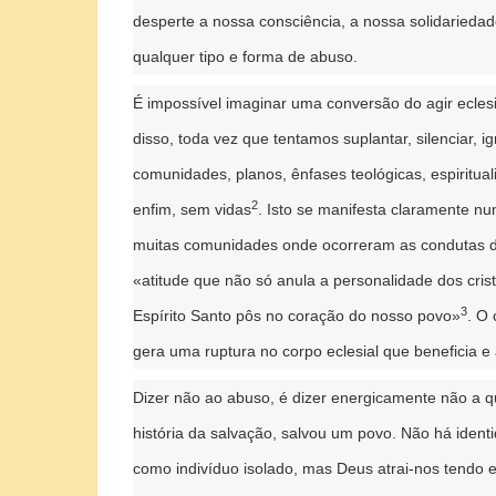
desperte a nossa consciência, a nossa solidarieda
qualquer tipo e forma de abuso.
É impossível imaginar uma conversão do agir ecles
disso, toda vez que tentamos suplantar, silenciar, 
comunidades, planos, ênfases teológicas, espiritua
2
enfim, sem vidas
. Isto se manifesta claramente 
muitas comunidades onde ocorreram as condutas de
«atitude que não só anula a personalidade dos cri
3
Espírito Santo pôs no coração do nosso povo»
. O 
gera uma ruptura no corpo eclesial que beneficia 
Dizer não ao abuso, é dizer energicamente não a q
história da salvação, salvou um povo. Não há ident
como indivíduo isolado, mas Deus atrai-nos tendo 