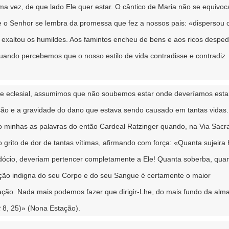
 vez, de que lado Ele quer estar. O cântico de Maria não se equivoc
ue o Senhor se lembra da promessa que fez a nossos pais: «dispersou 
exaltou os humildes. Aos famintos encheu de bens e aos ricos desped
uando percebemos que o nosso estilo de vida contradisse e contradiz
 eclesial, assumimos que não soubemos estar onde deveríamos estar
ão e a gravidade do dano que estava sendo causado em tantas vidas
minhas as palavras do então Cardeal Ratzinger quando, na Via Sacr
o grito de dor de tantas vítimas, afirmando com força: «Quanta sujeira
rdócio, deveriam pertencer completamente a Ele! Quanta soberba, qua
cepção indigna do seu Corpo e do seu Sangue é certamente o maior
ação. Nada mais podemos fazer que dirigir-Lhe, do mais fundo da alma
t
8, 25)» (Nona Estação).