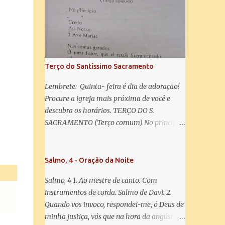
misericórdia, vida, doçura, esperança nossa,
salve! A vós bradamos os degredados filhos
de Eva, a vós suspiramos, gemendo e
chorando neste vale de lágrimas. Eia, pois,
Advogada nossa, estes vossos olhos
misericordiosos a nós volvei, e depois deste
Terço do Santíssimo Sacramento
desterro, mostrai-nos Jesus. Bendito é o
fruto do vosso ventre, ó clemente, ó piedosa,
Lembrete: Quinta- feira é dia de adoração!
ó doce e sempre Virgem Maria. Rogai por
Procure a igreja mais próxima de você e
nós Santa Mãe de Deus. Para que sejamos
descubra os horários. TERÇO DO S.
dignos das promessas de Cristo. Amém.
SACRAMENTO (Terço comum) No principio:
Credo Pai-Nosso 3 Ave-Marias Contas
grandes: Ó meu Jesus, que ai estais
Sacramentado, não permitais que eu viva
Salmo, 4 - Oração da Noite
sem Vós, nem morta em pecado. Uni o meu
Salmo, 4 1. Ao mestre de canto. Com
coração ao Vosso e o Vosso ao meu, e, nem
instrumentos de corda. Salmo de Davi. 2.
sem Vós morra eu! Nas contas pequenas:
Quando vos invoco, respondei-me, ó Deus de
Sacramento de Amor! Misericórdia Senhor!
minha justiça, vós que na hora da angústia
Glória ao Pai: Cristo pão da vida e remédio