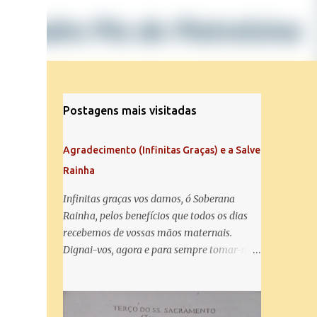
Postagens mais visitadas
Agradecimento (Infinitas Graças) e a Salve
Rainha
Infinitas graças vos damos, ó Soberana
Rainha, pelos benefícios que todos os dias
recebemos de vossas mãos maternais.
Dignai-vos, agora e para sempre tomar-nos
debaixo do vosso poderoso amparo e para
mais vos agradecer, vos saudamos com uma
Salve Rainha: Salve Rainha , Mãe de