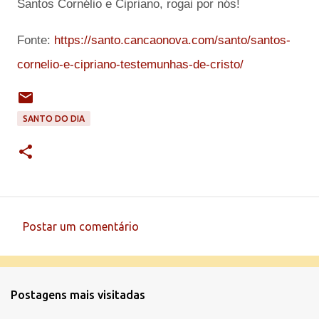
Santos Cornélio e Cipriano, rogai por nós!
Fonte:
https://santo.cancaonova.com/santo/santos-
cornelio-e-cipriano-testemunhas-de-cristo/
SANTO DO DIA
Postar um comentário
C
o
m
Postagens mais visitadas
e