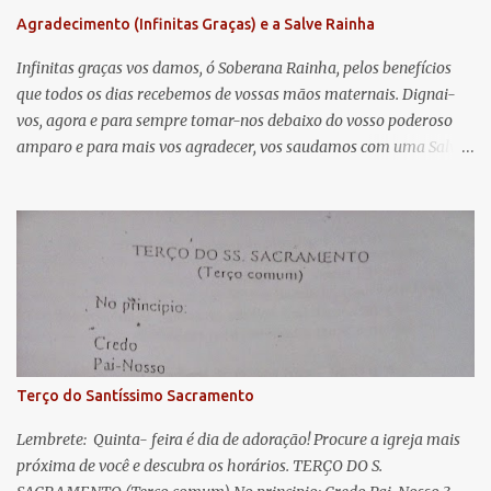
n
Agradecimento (Infinitas Graças) e a Salve Rainha
t
á
Infinitas graças vos damos, ó Soberana Rainha, pelos benefícios
que todos os dias recebemos de vossas mãos maternais. Dignai-
r
vos, agora e para sempre tomar-nos debaixo do vosso poderoso
i
amparo e para mais vos agradecer, vos saudamos com uma Salve
o
Rainha: Salve Rainha , Mãe de misericórdia, vida, doçura,
s
esperança nossa, salve! A vós bradamos os degredados filhos de
Eva, a vós suspiramos, gemendo e chorando neste vale de
lágrimas. Eia, pois, Advogada nossa, estes vossos olhos
misericordiosos a nós volvei, e depois deste desterro, mostrai-nos
Jesus. Bendito é o fruto do vosso ventre, ó clemente, ó piedosa, ó
doce e sempre Virgem Maria. Rogai por nós Santa Mãe de Deus.
Para que sejamos dignos das promessas de Cristo. Amém.
Terço do Santíssimo Sacramento
Lembrete: Quinta- feira é dia de adoração! Procure a igreja mais
próxima de você e descubra os horários. TERÇO DO S.