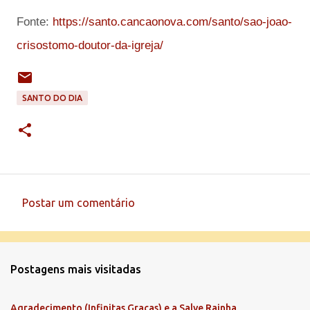
Fonte:
https://santo.cancaonova.com/santo/sao-joao-
crisostomo-doutor-da-igreja/
SANTO DO DIA
Postar um comentário
C
o
m
Postagens mais visitadas
e
n
Agradecimento (Infinitas Graças) e a Salve Rainha