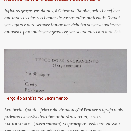
t
á
Infinitas graças vos damos, ó Soberana Rainha, pelos benefícios
que todos os dias recebemos de vossas mãos maternais. Dignai-
r
vos, agora e para sempre tomar-nos debaixo do vosso poderoso
i
amparo e para mais vos agradecer, vos saudamos com uma Salve
o
Rainha: Salve Rainha , Mãe de misericórdia, vida, doçura,
s
esperança nossa, salve! A vós bradamos os degredados filhos de
Eva, a vós suspiramos, gemendo e chorando neste vale de
lágrimas. Eia, pois, Advogada nossa, estes vossos olhos
misericordiosos a nós volvei, e depois deste desterro, mostrai-nos
Jesus. Bendito é o fruto do vosso ventre, ó clemente, ó piedosa, ó
doce e sempre Virgem Maria. Rogai por nós Santa Mãe de Deus.
Para que sejamos dignos das promessas de Cristo. Amém.
Terço do Santíssimo Sacramento
Lembrete: Quinta- feira é dia de adoração! Procure a igreja mais
próxima de você e descubra os horários. TERÇO DO S.
SACRAMENTO (Terço comum) No principio: Credo Pai-Nosso 3