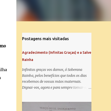
Postagens mais visitadas
omo
Agradecimento (Infinitas Graças) e a Salve
Rainha
alha
Infinitas graças vos damos, ó Soberana
Rainha, pelos benefícios que todos os dias
m
recebemos de vossas mãos maternais.
Dignai-vos, agora e para sempre tomar-nos
debaixo do vosso poderoso amparo e para
mais vos agradecer, vos saudamos com uma
Salve Rainha: Salve Rainha , Mãe de