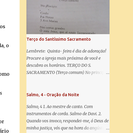
misericórdia, vida, doçura, esperança nossa,
salve! A vós bradamos os degredados filhos
de Eva, a vós suspiramos, gemendo e
chorando neste vale de lágrimas. Eia, pois,
gos
Advogada nossa, estes vossos olhos
misericordiosos a nós volvei, e depois deste
Terço do Santíssimo Sacramento
desterro, mostrai-nos Jesus. Bendito é o
a, o
fruto do vosso ventre, ó clemente, ó piedosa,
Lembrete: Quinta- feira é dia de adoração!
ó doce e sempre Virgem Maria. Rogai por
Procure a igreja mais próxima de você e
nós Santa Mãe de Deus. Para que sejamos
descubra os horários. TERÇO DO S.
dignos das promessas de Cristo. Amém.
SACRAMENTO (Terço comum) No principio:
como
Credo Pai-Nosso 3 Ave-Marias Contas
grandes: Ó meu Jesus, que ai estais
s
Sacramentado, não permitais que eu viva
Salmo, 4 - Oração da Noite
sem Vós, nem morta em pecado. Uni o meu
Salmo, 4 1. Ao mestre de canto. Com
coração ao Vosso e o Vosso ao meu, e, nem
instrumentos de corda. Salmo de Davi. 2.
sem Vós morra eu! Nas contas pequenas:
Quando vos invoco, respondei-me, ó Deus de
or
Sacramento de Amor! Misericórdia Senhor!
minha justiça, vós que na hora da angústia
Glória ao Pai: Cristo pão da vida e remédio
ário