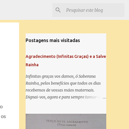
Postagens mais visitadas
Agradecimento (Infinitas Graças) e a Salve
Rainha
Infinitas graças vos damos, ó Soberana
Rainha, pelos benefícios que todos os dias
recebemos de vossas mãos maternais.
Dignai-vos, agora e para sempre tomar-nos
debaixo do vosso poderoso amparo e para
o
mais vos agradecer, vos saudamos com uma
 os
Salve Rainha: Salve Rainha , Mãe de
misericórdia, vida, doçura, esperança nossa,