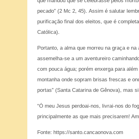
que mandou que se celebrasse pelos mortos
pecado” (2 Mc 2, 45).
Assim é salutar lembr
purificação final dos eleitos, que é comple
Católica).
Portanto, a alma que morreu na graça e na
assemelha-se a um aventureiro caminhando 
com pouca água; porém enxerga para além d
montanha onde sopram brisas frescas e ond
portas” (Santa Catarina de Gênova), mas si
“Ó meu Jesus perdoai-nos, livrai-nos do fog
principalmente as que mais precisarem! A
Fonte: https://santo.cancaonova.com