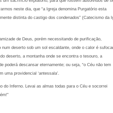
 um sacrifício expiatório, para que fossem absolvidos de s
armos neste dia, que “a Igreja denomina Purgatório esta
tamente distinta do castigo dos condenados” (Catecismo da I
 amizade de Deus, porém necessitando de purificação,
num deserto sob um sol escaldante, onde o calor é sufoca
o deserto, a montanha onde se encontra o tesouro, a
e poderá descansar eternamente; ou seja, “o Céu não tem
m uma providencial ‘antessala’.
o do Inferno. Levai as almas todas para o Céu e socorrei
mém!”