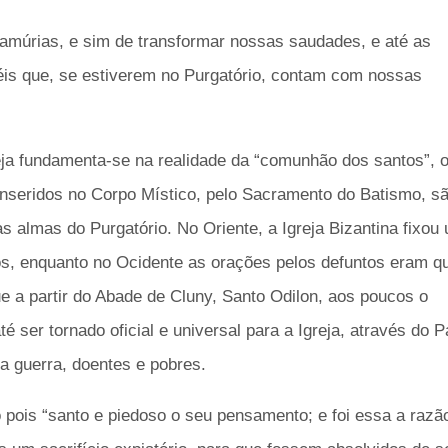
 lamúrias, e sim de transformar nossas saudades, e até as
iéis que, se estiverem no Purgatório, contam com nossas
eja fundamenta-se na realidade da “comunhão dos santos”, 
 inseridos no Corpo Místico, pelo Sacramento do Batismo, s
as almas do Purgatório. No Oriente, a Igreja Bizantina fixou
os, enquanto no Ocidente as orações pelos defuntos eram q
e a partir do Abade de Cluny, Santo Odilon, aos poucos o
é ser tornado oficial e universal para a Igreja, através do 
a guerra, doentes e pobres.
o pois
“santo e piedoso o seu pensamento; e foi essa a razã