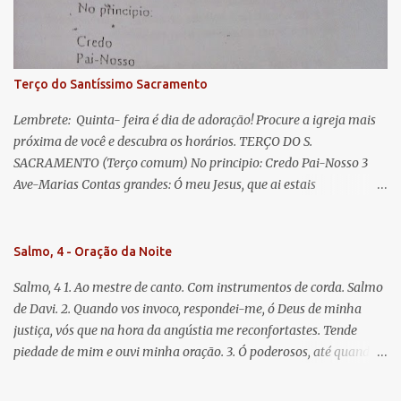
Jesus. Bendito é o fruto do vosso ventre, ó clemente, ó piedosa, ó
doce e sempre Virgem Maria. Rogai por nós Santa Mãe de Deus.
Para que sejamos dignos das promessas de Cristo. Amém.
Terço do Santíssimo Sacramento
Lembrete: Quinta- feira é dia de adoração! Procure a igreja mais
próxima de você e descubra os horários. TERÇO DO S.
SACRAMENTO (Terço comum) No principio: Credo Pai-Nosso 3
Ave-Marias Contas grandes: Ó meu Jesus, que ai estais
Sacramentado, não permitais que eu viva sem Vós, nem morta em
pecado. Uni o meu coração ao Vosso e o Vosso ao meu, e, nem sem
Vós morra eu! Nas contas pequenas: Sacramento de Amor!
Salmo, 4 - Oração da Noite
Misericórdia Senhor! Glória ao Pai: Cristo pão da vida e remédio
Salmo, 4 1. Ao mestre de canto. Com instrumentos de corda. Salmo
que nos salva, dá-nos Vossa força, Vosso perdão e a Vossa
de Davi. 2. Quando vos invoco, respondei-me, ó Deus de minha
misericórdia. (no fim) Rezar 3 vezes: Louvores e graças se deem a
justiça, vós que na hora da angústia me reconfortastes. Tende
cada momento ao Santíssimo e Diviníssimo Sacramento.
piedade de mim e ouvi minha oração. 3. Ó poderosos, até quando
tereis o coração endurecido, no amor das vaidades e na busca da
mentira? 4. O Senhor escolheu como eleito uma pessoa admirável,