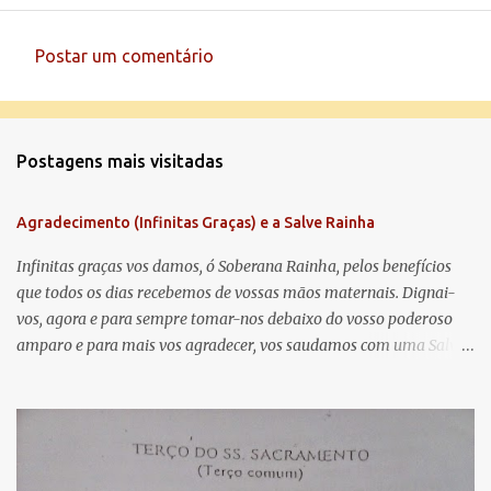
Postar um comentário
C
o
m
Postagens mais visitadas
e
n
Agradecimento (Infinitas Graças) e a Salve Rainha
t
á
Infinitas graças vos damos, ó Soberana Rainha, pelos benefícios
que todos os dias recebemos de vossas mãos maternais. Dignai-
r
vos, agora e para sempre tomar-nos debaixo do vosso poderoso
i
amparo e para mais vos agradecer, vos saudamos com uma Salve
o
Rainha: Salve Rainha , Mãe de misericórdia, vida, doçura,
s
esperança nossa, salve! A vós bradamos os degredados filhos de
Eva, a vós suspiramos, gemendo e chorando neste vale de
lágrimas. Eia, pois, Advogada nossa, estes vossos olhos
misericordiosos a nós volvei, e depois deste desterro, mostrai-nos