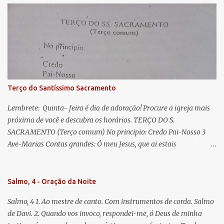
Eva, a vós suspiramos, gemendo e chorando neste vale de
lágrimas. Eia, pois, Advogada nossa, estes vossos olhos
misericordiosos a nós volvei, e depois deste desterro, mostrai-nos
Jesus. Bendito é o fruto do vosso ventre, ó clemente, ó piedosa, ó
doce e sempre Virgem Maria. Rogai por nós Santa Mãe de Deus.
Para que sejamos dignos das promessas de Cristo. Amém.
Terço do Santíssimo Sacramento
Lembrete: Quinta- feira é dia de adoração! Procure a igreja mais
próxima de você e descubra os horários. TERÇO DO S.
SACRAMENTO (Terço comum) No principio: Credo Pai-Nosso 3
Ave-Marias Contas grandes: Ó meu Jesus, que ai estais
Sacramentado, não permitais que eu viva sem Vós, nem morta em
pecado. Uni o meu coração ao Vosso e o Vosso ao meu, e, nem sem
Vós morra eu! Nas contas pequenas: Sacramento de Amor!
Salmo, 4 - Oração da Noite
Misericórdia Senhor! Glória ao Pai: Cristo pão da vida e remédio
Salmo, 4 1. Ao mestre de canto. Com instrumentos de corda. Salmo
que nos salva, dá-nos Vossa força, Vosso perdão e a Vossa
de Davi. 2. Quando vos invoco, respondei-me, ó Deus de minha
misericórdia. (no fim) Rezar 3 vezes: Louvores e graças se deem a