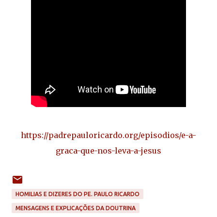
https://padrepauloricardo.org/episodios/e-a-
graca-que-nos-leva-a-jesus
HOMILIAS E DIZERES DO PE. PAULO RICARDO
MENSAGENS E EXPLICAÇÕES DA DOUTRINA