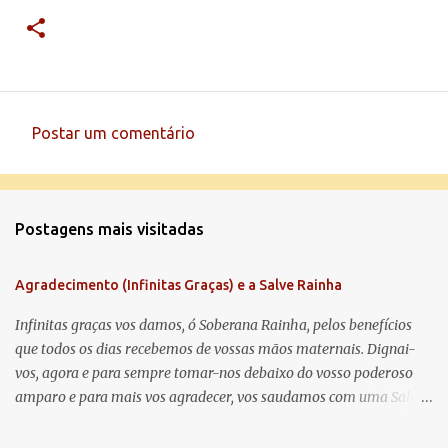
Postar um comentário
C
o
m
Postagens mais visitadas
e
n
Agradecimento (Infinitas Graças) e a Salve Rainha
t
á
Infinitas graças vos damos, ó Soberana Rainha, pelos benefícios
que todos os dias recebemos de vossas mãos maternais. Dignai-
r
vos, agora e para sempre tomar-nos debaixo do vosso poderoso
i
amparo e para mais vos agradecer, vos saudamos com uma Salve
o
Rainha: Salve Rainha , Mãe de misericórdia, vida, doçura,
s
esperança nossa, salve! A vós bradamos os degredados filhos de