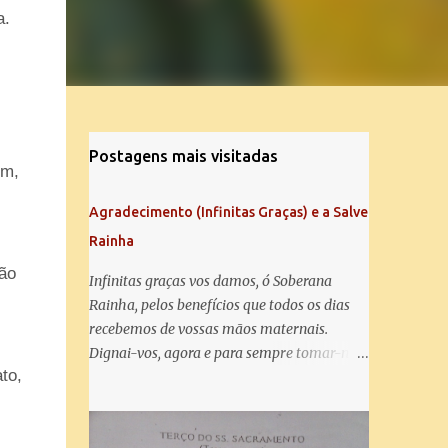
a.
Postagens mais visitadas
em,
Agradecimento (Infinitas Graças) e a Salve
Rainha
ão
Infinitas graças vos damos, ó Soberana
Rainha, pelos benefícios que todos os dias
recebemos de vossas mãos maternais.
Dignai-vos, agora e para sempre tomar-nos
to,
debaixo do vosso poderoso amparo e para
mais vos agradecer, vos saudamos com uma
Salve Rainha: Salve Rainha , Mãe de