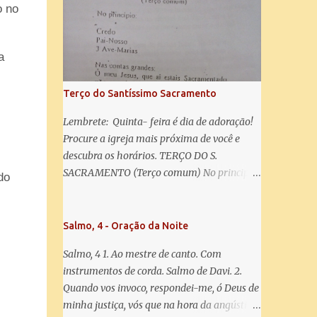
misericórdia, vida, doçura, esperança nossa,
o no
salve! A vós bradamos os degredados filhos
de Eva, a vós suspiramos, gemendo e
chorando neste vale de lágrimas. Eia, pois,
a
Advogada nossa, estes vossos olhos
misericordiosos a nós volvei, e depois deste
Terço do Santíssimo Sacramento
desterro, mostrai-nos Jesus. Bendito é o
fruto do vosso ventre, ó clemente, ó piedosa,
Lembrete: Quinta- feira é dia de adoração!
ó doce e sempre Virgem Maria. Rogai por
Procure a igreja mais próxima de você e
nós Santa Mãe de Deus. Para que sejamos
descubra os horários. TERÇO DO S.
dignos das promessas de Cristo. Amém.
SACRAMENTO (Terço comum) No principio:
do
Credo Pai-Nosso 3 Ave-Marias Contas
grandes: Ó meu Jesus, que ai estais
Sacramentado, não permitais que eu viva
Salmo, 4 - Oração da Noite
sem Vós, nem morta em pecado. Uni o meu
Salmo, 4 1. Ao mestre de canto. Com
coração ao Vosso e o Vosso ao meu, e, nem
instrumentos de corda. Salmo de Davi. 2.
sem Vós morra eu! Nas contas pequenas:
Quando vos invoco, respondei-me, ó Deus de
Sacramento de Amor! Misericórdia Senhor!
minha justiça, vós que na hora da angústia
Glória ao Pai: Cristo pão da vida e remédio