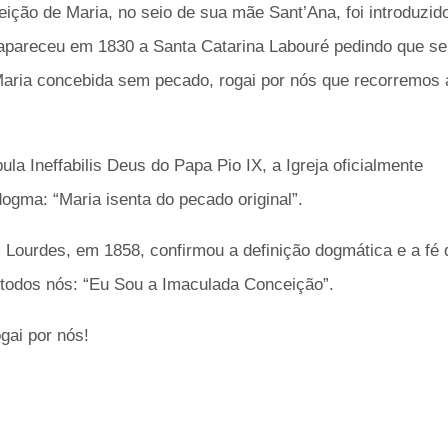
ção de Maria, no seio de sua mãe Sant’Ana, foi introduzid
 apareceu em 1830 a Santa Catarina Labouré pedindo que se
Maria
concebida sem pecado,
rogai por nós que recorremos 
bula
Ineffabilis Deus
do Papa Pio IX, a Igreja oficialmente
 dogma:
“Maria isenta do pecado original”.
 Lourdes, em 1858, confirmou a definição dogmática e a fé 
 todos nós:
“Eu Sou a Imaculada Conceição”.
gai por nós!