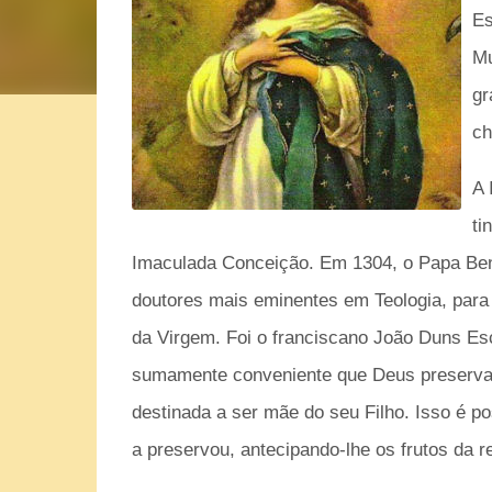
Es
Mu
gr
ch
A 
ti
Imaculada Conceição. Em 1304, o Papa Ben
doutores mais eminentes em Teologia, para
da Virgem. Foi o franciscano João Duns Esc
sumamente conveniente que Deus preservass
destinada a ser mãe do seu Filho. Isso é po
a preservou, antecipando-lhe os frutos da r