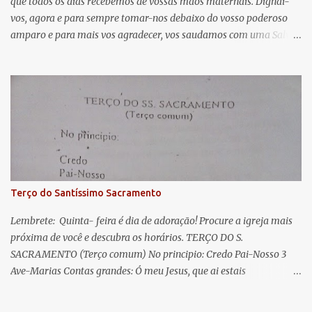
que todos os dias recebemos de vossas mãos maternais. Dignai-
r
vos, agora e para sempre tomar-nos debaixo do vosso poderoso
i
amparo e para mais vos agradecer, vos saudamos com uma Salve
o
Rainha: Salve Rainha , Mãe de misericórdia, vida, doçura,
s
esperança nossa, salve! A vós bradamos os degredados filhos de
Eva, a vós suspiramos, gemendo e chorando neste vale de
lágrimas. Eia, pois, Advogada nossa, estes vossos olhos
misericordiosos a nós volvei, e depois deste desterro, mostrai-nos
Jesus. Bendito é o fruto do vosso ventre, ó clemente, ó piedosa, ó
doce e sempre Virgem Maria. Rogai por nós Santa Mãe de Deus.
Para que sejamos dignos das promessas de Cristo. Amém.
Terço do Santíssimo Sacramento
Lembrete: Quinta- feira é dia de adoração! Procure a igreja mais
próxima de você e descubra os horários. TERÇO DO S.
SACRAMENTO (Terço comum) No principio: Credo Pai-Nosso 3
Ave-Marias Contas grandes: Ó meu Jesus, que ai estais
Sacramentado, não permitais que eu viva sem Vós, nem morta em
pecado. Uni o meu coração ao Vosso e o Vosso ao meu, e, nem sem