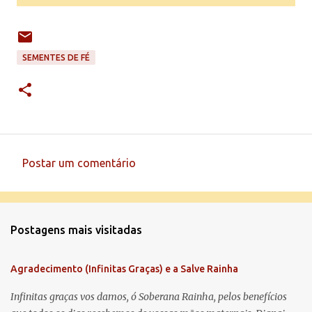
SEMENTES DE FÉ
Postar um comentário
C
o
m
Postagens mais visitadas
e
n
Agradecimento (Infinitas Graças) e a Salve Rainha
t
á
Infinitas graças vos damos, ó Soberana Rainha, pelos benefícios