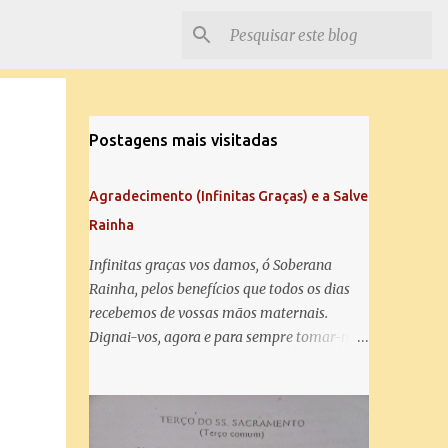
Postagens mais visitadas
Agradecimento (Infinitas Graças) e a Salve
Rainha
Infinitas graças vos damos, ó Soberana
Rainha, pelos benefícios que todos os dias
recebemos de vossas mãos maternais.
Dignai-vos, agora e para sempre tomar-nos
debaixo do vosso poderoso amparo e para
mais vos agradecer, vos saudamos com uma
Salve Rainha: Salve Rainha , Mãe de
misericórdia, vida, doçura, esperança nossa,