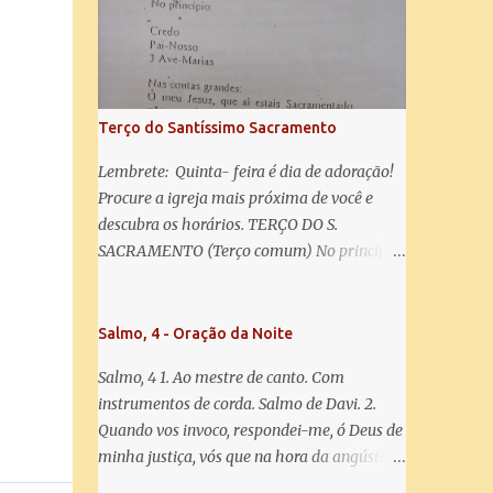
salve! A vós bradamos os degredados filhos
de Eva, a vós suspiramos, gemendo e
chorando neste vale de lágrimas. Eia, pois,
Advogada nossa, estes vossos olhos
misericordiosos a nós volvei, e depois deste
Terço do Santíssimo Sacramento
desterro, mostrai-nos Jesus. Bendito é o
fruto do vosso ventre, ó clemente, ó piedosa,
Lembrete: Quinta- feira é dia de adoração!
ó doce e sempre Virgem Maria. Rogai por
Procure a igreja mais próxima de você e
nós Santa Mãe de Deus. Para que sejamos
descubra os horários. TERÇO DO S.
dignos das promessas de Cristo. Amém.
SACRAMENTO (Terço comum) No principio:
Credo Pai-Nosso 3 Ave-Marias Contas
grandes: Ó meu Jesus, que ai estais
Sacramentado, não permitais que eu viva
Salmo, 4 - Oração da Noite
sem Vós, nem morta em pecado. Uni o meu
Salmo, 4 1. Ao mestre de canto. Com
coração ao Vosso e o Vosso ao meu, e, nem
instrumentos de corda. Salmo de Davi. 2.
sem Vós morra eu! Nas contas pequenas:
Quando vos invoco, respondei-me, ó Deus de
Sacramento de Amor! Misericórdia Senhor!
minha justiça, vós que na hora da angústia
Glória ao Pai: Cristo pão da vida e remédio
me reconfortastes. Tende piedade de mim e
que nos salva, dá-nos Vossa força, Vosso