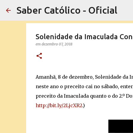
Saber Católico - Oficial
Solenidade da Imaculada Conce
em
dezembro 07, 2018
Amanhã, 8 de dezembro, Solenidade da Im
neste ano o preceito cai no sábado, ent
preceito da Imaculada quanto o do 2.º D
http://bit.ly/2LjcXR2
.)