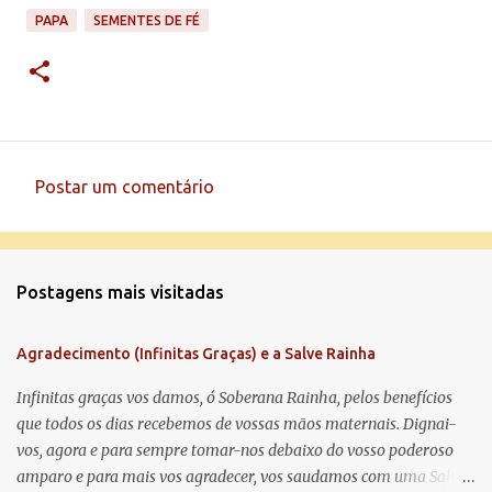
PAPA
SEMENTES DE FÉ
Postar um comentário
C
o
m
Postagens mais visitadas
e
n
Agradecimento (Infinitas Graças) e a Salve Rainha
t
á
Infinitas graças vos damos, ó Soberana Rainha, pelos benefícios
que todos os dias recebemos de vossas mãos maternais. Dignai-
r
vos, agora e para sempre tomar-nos debaixo do vosso poderoso
i
amparo e para mais vos agradecer, vos saudamos com uma Salve
o