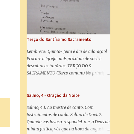
misericórdia, vida, doçura, esperança nossa,
salve! A vós bradamos os degredados filhos
de Eva, a vós suspiramos, gemendo e
chorando neste vale de lágrimas. Eia, pois,
Advogada nossa, estes vossos olhos
misericordiosos a nós volvei, e depois deste
Terço do Santíssimo Sacramento
desterro, mostrai-nos Jesus. Bendito é o
fruto do vosso ventre, ó clemente, ó piedosa,
Lembrete: Quinta- feira é dia de adoração!
ó doce e sempre Virgem Maria. Rogai por
Procure a igreja mais próxima de você e
nós Santa Mãe de Deus. Para que sejamos
descubra os horários. TERÇO DO S.
dignos das promessas de Cristo. Amém.
SACRAMENTO (Terço comum) No principio:
Credo Pai-Nosso 3 Ave-Marias Contas
grandes: Ó meu Jesus, que ai estais
Sacramentado, não permitais que eu viva
Salmo, 4 - Oração da Noite
sem Vós, nem morta em pecado. Uni o meu
Salmo, 4 1. Ao mestre de canto. Com
coração ao Vosso e o Vosso ao meu, e, nem
instrumentos de corda. Salmo de Davi. 2.
sem Vós morra eu! Nas contas pequenas:
Quando vos invoco, respondei-me, ó Deus de
Sacramento de Amor! Misericórdia Senhor!
minha justiça, vós que na hora da angústia
Glória ao Pai: Cristo pão da vida e remédio