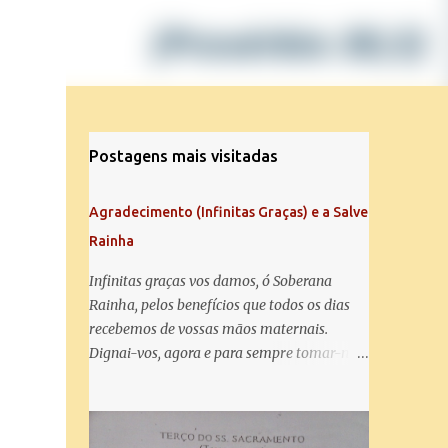
Postagens mais visitadas
Agradecimento (Infinitas Graças) e a Salve
Rainha
Infinitas graças vos damos, ó Soberana
Rainha, pelos benefícios que todos os dias
recebemos de vossas mãos maternais.
Dignai-vos, agora e para sempre tomar-nos
debaixo do vosso poderoso amparo e para
mais vos agradecer, vos saudamos com uma
Salve Rainha: Salve Rainha , Mãe de