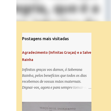
Postagens mais visitadas
Agradecimento (Infinitas Graças) e a Salve
Rainha
Infinitas graças vos damos, ó Soberana
Rainha, pelos benefícios que todos os dias
recebemos de vossas mãos maternais.
Dignai-vos, agora e para sempre tomar-nos
debaixo do vosso poderoso amparo e para
mais vos agradecer, vos saudamos com uma
Salve Rainha: Salve Rainha , Mãe de