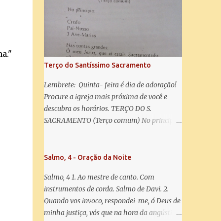
misericórdia, vida, doçura, esperança nossa,
salve! A vós bradamos os degredados filhos
de Eva, a vós suspiramos, gemendo e
chorando neste vale de lágrimas. Eia, pois,
Advogada nossa, estes vossos olhos
a."
misericordiosos a nós volvei, e depois deste
Terço do Santíssimo Sacramento
desterro, mostrai-nos Jesus. Bendito é o
fruto do vosso ventre, ó clemente, ó piedosa,
Lembrete: Quinta- feira é dia de adoração!
ó doce e sempre Virgem Maria. Rogai por
Procure a igreja mais próxima de você e
nós Santa Mãe de Deus. Para que sejamos
descubra os horários. TERÇO DO S.
dignos das promessas de Cristo. Amém.
SACRAMENTO (Terço comum) No principio:
Credo Pai-Nosso 3 Ave-Marias Contas
grandes: Ó meu Jesus, que ai estais
Sacramentado, não permitais que eu viva
Salmo, 4 - Oração da Noite
sem Vós, nem morta em pecado. Uni o meu
Salmo, 4 1. Ao mestre de canto. Com
coração ao Vosso e o Vosso ao meu, e, nem
instrumentos de corda. Salmo de Davi. 2.
sem Vós morra eu! Nas contas pequenas:
Quando vos invoco, respondei-me, ó Deus de
Sacramento de Amor! Misericórdia Senhor!
minha justiça, vós que na hora da angústia
Glória ao Pai: Cristo pão da vida e remédio