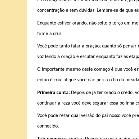
Essa oração deve ser feita somente uma vez, já q
concentração e sem dúvidas. Lembre-se de que es
Enquanto estiver orando, não solte o terço em m
firme a cruz.
Você pode tanto falar a oração, quanto só pensar
voz lendo a oração e escutar enquanto faz as etap
O importante mesmo deste começo é que você est
então é crucial que você não perca o fio da meada 
Primeira conta:
Depois de já ter orado o credo, v
continuar a reza você deve segurar essa bolinha c
Você pode rezar qual versão do pai nosso você pref
conhecido.