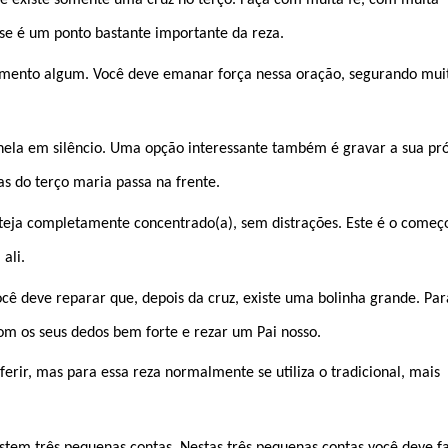
ue existe somente uma cruz no terço. Faça com muita fé, com muita
se é um ponto bastante importante da reza.
omento algum. Você deve emanar força nessa oração, segurando mui
 nela em silêncio. Uma opção interessante também é gravar a sua pr
as do terço maria passa na frente.
eja completamente concentrado(a), sem distrações. Este é o começ
ali.
ocê deve reparar que, depois da cruz, existe uma bolinha grande. Par
om os seus dedos bem forte e rezar um Pai nosso.
erir, mas para essa reza normalmente se utiliza o tradicional, mais