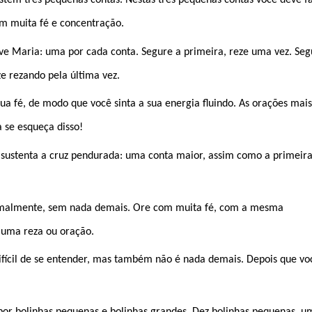
stem três pequenas contas. Nestas três pequenas contas você deve f
m muita fé e concentração.
Ave Maria: uma por cada conta. Segure a primeira, reze uma vez. Seg
ze rezando pela última vez.
sua fé, de modo que você sinta a sua energia fluindo. As orações mais
 se esqueça disso!
 sustenta a cruz pendurada: uma conta maior, assim como a primeir
normalmente, sem nada demais. Ore com muita fé, com a mesma
m uma reza ou oração.
ifícil de se entender, mas também não é nada demais. Depois que vo