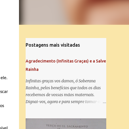
Postagens mais visitadas
Agradecimento (Infinitas Graças) e a Salve
Rainha
ele.
Infinitas graças vos damos, ó Soberana
Rainha, pelos benefícios que todos os dias
uscar
recebemos de vossas mãos maternais.
Dignai-vos, agora e para sempre tomar-nos
os
debaixo do vosso poderoso amparo e para
mais vos agradecer, vos saudamos com uma
Salve Rainha: Salve Rainha , Mãe de
ível.