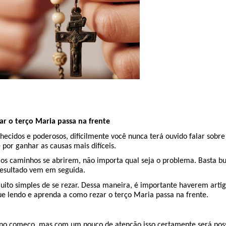
r o terço Maria passa na frente
ecidos e poderosos, dificilmente você nunca terá ouvido falar sobre 
por ganhar as causas mais difíceis.
os caminhos se abrirem, não importa qual seja o problema. Basta b
resultado vem em seguida.
uito simples de se rezar. Dessa maneira, é importante haverem artig
nue lendo e aprenda a como rezar o terço Maria passa na frente.
do no começo, mas com um pouco de atenção isso certamente será poss