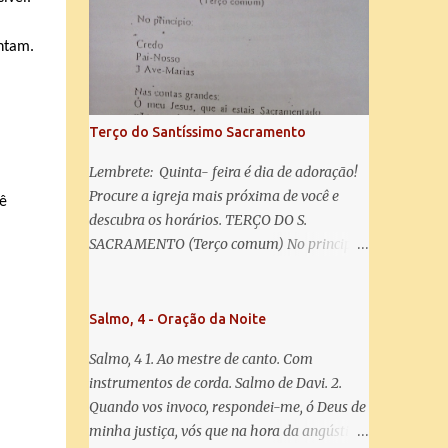
misericórdia, vida, doçura, esperança nossa,
salve! A vós bradamos os degredados filhos
entam.
de Eva, a vós suspiramos, gemendo e
chorando neste vale de lágrimas. Eia, pois,
Advogada nossa, estes vossos olhos
misericordiosos a nós volvei, e depois deste
Terço do Santíssimo Sacramento
desterro, mostrai-nos Jesus. Bendito é o
fruto do vosso ventre, ó clemente, ó piedosa,
Lembrete: Quinta- feira é dia de adoração!
ó doce e sempre Virgem Maria. Rogai por
Procure a igreja mais próxima de você e
ê
nós Santa Mãe de Deus. Para que sejamos
descubra os horários. TERÇO DO S.
dignos das promessas de Cristo. Amém.
SACRAMENTO (Terço comum) No principio:
Credo Pai-Nosso 3 Ave-Marias Contas
grandes: Ó meu Jesus, que ai estais
Sacramentado, não permitais que eu viva
Salmo, 4 - Oração da Noite
sem Vós, nem morta em pecado. Uni o meu
Salmo, 4 1. Ao mestre de canto. Com
coração ao Vosso e o Vosso ao meu, e, nem
instrumentos de corda. Salmo de Davi. 2.
sem Vós morra eu! Nas contas pequenas:
Quando vos invoco, respondei-me, ó Deus de
Sacramento de Amor! Misericórdia Senhor!
minha justiça, vós que na hora da angústia
Glória ao Pai: Cristo pão da vida e remédio