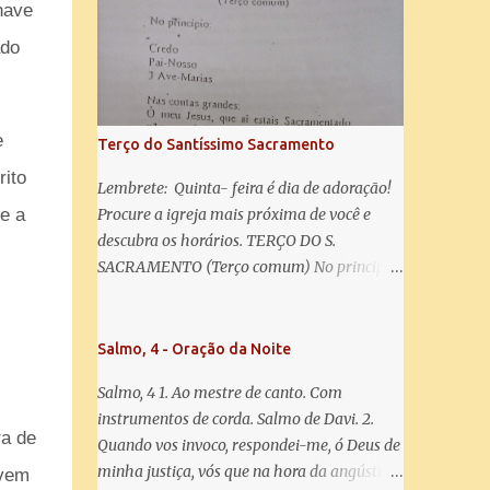
misericórdia, vida, doçura, esperança nossa,
have
salve! A vós bradamos os degredados filhos
ado
de Eva, a vós suspiramos, gemendo e
chorando neste vale de lágrimas. Eia, pois,
Advogada nossa, estes vossos olhos
misericordiosos a nós volvei, e depois deste
e
Terço do Santíssimo Sacramento
desterro, mostrai-nos Jesus. Bendito é o
rito
fruto do vosso ventre, ó clemente, ó piedosa,
Lembrete: Quinta- feira é dia de adoração!
ó doce e sempre Virgem Maria. Rogai por
e a
Procure a igreja mais próxima de você e
nós Santa Mãe de Deus. Para que sejamos
descubra os horários. TERÇO DO S.
dignos das promessas de Cristo. Amém.
SACRAMENTO (Terço comum) No principio:
Credo Pai-Nosso 3 Ave-Marias Contas
grandes: Ó meu Jesus, que ai estais
Sacramentado, não permitais que eu viva
Salmo, 4 - Oração da Noite
sem Vós, nem morta em pecado. Uni o meu
Salmo, 4 1. Ao mestre de canto. Com
coração ao Vosso e o Vosso ao meu, e, nem
instrumentos de corda. Salmo de Davi. 2.
sem Vós morra eu! Nas contas pequenas:
ra de
Quando vos invoco, respondei-me, ó Deus de
Sacramento de Amor! Misericórdia Senhor!
minha justiça, vós que na hora da angústia
 vem
Glória ao Pai: Cristo pão da vida e remédio