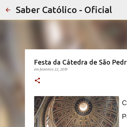
Saber Católico - Oficial
Festa da Cátedra de São Ped
em
fevereiro 22, 2019
C
P