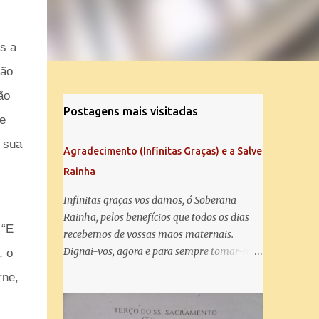
s a
São
ão
Postagens mais visitadas
e
a sua
Agradecimento (Infinitas Graças) e a Salve
Rainha
Infinitas graças vos damos, ó Soberana
Rainha, pelos benefícios que todos os dias
:
“E
recebemos de vossas mãos maternais.
Dignai-vos, agora e para sempre tomar-nos
, o
debaixo do vosso poderoso amparo e para
rne,
mais vos agradecer, vos saudamos com uma
Salve Rainha: Salve Rainha , Mãe de