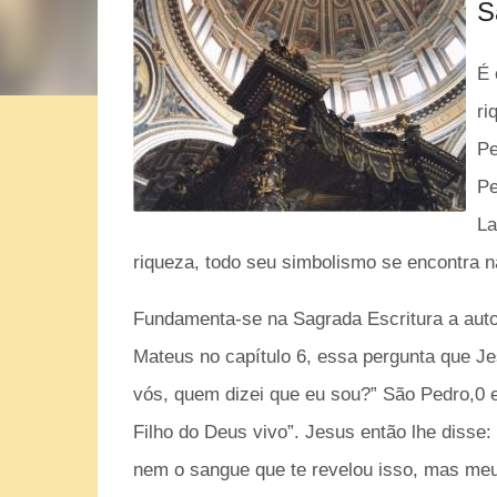
S
É 
ri
Pe
Pe
La
riqueza, todo seu simbolismo se encontra n
Fundamenta-se na Sagrada Escritura a aut
Mateus no capítulo 6, essa pergunta que Je
vós, quem dizei que eu sou?”
São Pedro,0 e
Filho do Deus vivo”.
Jesus então lhe disse:
nem o sangue que te revelou isso, mas meu 