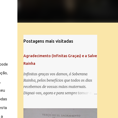
Postagens mais visitadas
Agradecimento (Infinitas Graças) e a Salve
Rainha
pode 
ção, 
Infinitas graças vos damos, ó Soberana
Rainha, pelos benefícios que todos os dias
 
recebemos de vossas mãos maternais.
eu 
Dignai-vos, agora e para sempre tomar-nos
odas 
debaixo do vosso poderoso amparo e para
mais vos agradecer, vos saudamos com uma
sta 
Salve Rainha: Salve Rainha , Mãe de
a 