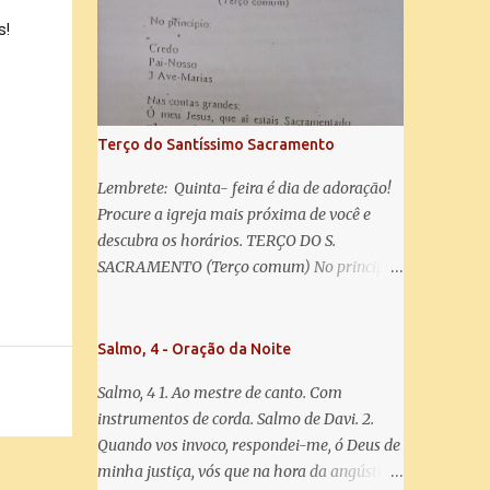
misericórdia, vida, doçura, esperança nossa,
salve! A vós bradamos os degredados filhos
s!
de Eva, a vós suspiramos, gemendo e
chorando neste vale de lágrimas. Eia, pois,
Advogada nossa, estes vossos olhos
misericordiosos a nós volvei, e depois deste
Terço do Santíssimo Sacramento
desterro, mostrai-nos Jesus. Bendito é o
fruto do vosso ventre, ó clemente, ó piedosa,
Lembrete: Quinta- feira é dia de adoração!
ó doce e sempre Virgem Maria. Rogai por
Procure a igreja mais próxima de você e
nós Santa Mãe de Deus. Para que sejamos
descubra os horários. TERÇO DO S.
dignos das promessas de Cristo. Amém.
SACRAMENTO (Terço comum) No principio:
Credo Pai-Nosso 3 Ave-Marias Contas
grandes: Ó meu Jesus, que ai estais
Sacramentado, não permitais que eu viva
Salmo, 4 - Oração da Noite
sem Vós, nem morta em pecado. Uni o meu
Salmo, 4 1. Ao mestre de canto. Com
coração ao Vosso e o Vosso ao meu, e, nem
instrumentos de corda. Salmo de Davi. 2.
sem Vós morra eu! Nas contas pequenas:
Quando vos invoco, respondei-me, ó Deus de
Sacramento de Amor! Misericórdia Senhor!
minha justiça, vós que na hora da angústia
Glória ao Pai: Cristo pão da vida e remédio