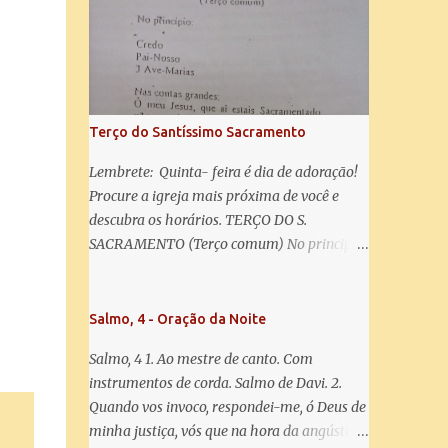
misericórdia, vida, doçura, esperança nossa,
salve! A vós bradamos os degredados filhos
de Eva, a vós suspiramos, gemendo e
chorando neste vale de lágrimas. Eia, pois,
Advogada nossa, estes vossos olhos
misericordiosos a nós volvei, e depois deste
Terço do Santíssimo Sacramento
desterro, mostrai-nos Jesus. Bendito é o
fruto do vosso ventre, ó clemente, ó piedosa,
Lembrete: Quinta- feira é dia de adoração!
ó doce e sempre Virgem Maria. Rogai por
Procure a igreja mais próxima de você e
nós Santa Mãe de Deus. Para que sejamos
descubra os horários. TERÇO DO S.
dignos das promessas de Cristo. Amém.
SACRAMENTO (Terço comum) No principio:
Credo Pai-Nosso 3 Ave-Marias Contas
grandes: Ó meu Jesus, que ai estais
Sacramentado, não permitais que eu viva
Salmo, 4 - Oração da Noite
sem Vós, nem morta em pecado. Uni o meu
Salmo, 4 1. Ao mestre de canto. Com
coração ao Vosso e o Vosso ao meu, e, nem
instrumentos de corda. Salmo de Davi. 2.
sem Vós morra eu! Nas contas pequenas:
Quando vos invoco, respondei-me, ó Deus de
Sacramento de Amor! Misericórdia Senhor!
minha justiça, vós que na hora da angústia
Glória ao Pai: Cristo pão da vida e remédio