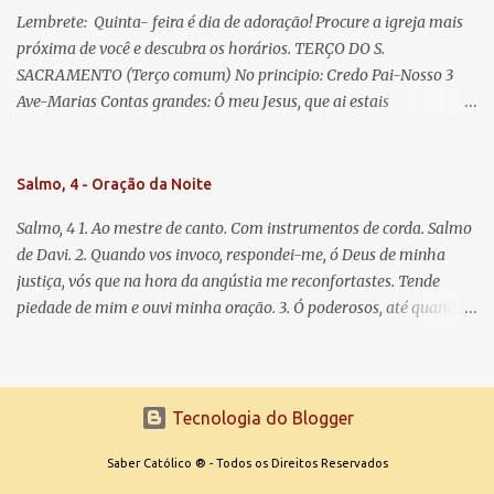
Lembrete: Quinta- feira é dia de adoração! Procure a igreja mais
próxima de você e descubra os horários. TERÇO DO S.
SACRAMENTO (Terço comum) No principio: Credo Pai-Nosso 3
Ave-Marias Contas grandes: Ó meu Jesus, que ai estais
Sacramentado, não permitais que eu viva sem Vós, nem morta em
pecado. Uni o meu coração ao Vosso e o Vosso ao meu, e, nem sem
Vós morra eu! Nas contas pequenas: Sacramento de Amor!
Salmo, 4 - Oração da Noite
Misericórdia Senhor! Glória ao Pai: Cristo pão da vida e remédio
Salmo, 4 1. Ao mestre de canto. Com instrumentos de corda. Salmo
que nos salva, dá-nos Vossa força, Vosso perdão e a Vossa
de Davi. 2. Quando vos invoco, respondei-me, ó Deus de minha
misericórdia. (no fim) Rezar 3 vezes: Louvores e graças se deem a
justiça, vós que na hora da angústia me reconfortastes. Tende
cada momento ao Santíssimo e Diviníssimo Sacramento.
piedade de mim e ouvi minha oração. 3. Ó poderosos, até quando
tereis o coração endurecido, no amor das vaidades e na busca da
mentira? 4. O Senhor escolheu como eleito uma pessoa admirável,
o Senhor me ouviu quando o invoquei. 5. Tremei, mas sem pecar;
refleti em vossos corações, quando estiverdes em vossos leitos, e
Tecnologia do Blogger
calai. 6. Oferecei vossos sacrifícios com sinceridade e esperai no
Senhor. 7. Dizem muitos: Quem nos fará ver a felicidade? Fazei
Saber Católico ® - Todos os Direitos Reservados
brilhar sobre nós, Senhor, a luz de vossa face. 8. Pusestes em meu