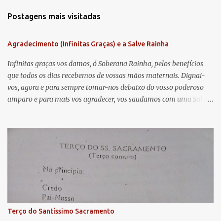
m
Postagens mais visitadas
e
n
Agradecimento (Infinitas Graças) e a Salve Rainha
t
á
Infinitas graças vos damos, ó Soberana Rainha, pelos benefícios
que todos os dias recebemos de vossas mãos maternais. Dignai-
r
vos, agora e para sempre tomar-nos debaixo do vosso poderoso
i
amparo e para mais vos agradecer, vos saudamos com uma Salve
o
Rainha: Salve Rainha , Mãe de misericórdia, vida, doçura,
s
esperança nossa, salve! A vós bradamos os degredados filhos de
Eva, a vós suspiramos, gemendo e chorando neste vale de
lágrimas. Eia, pois, Advogada nossa, estes vossos olhos
misericordiosos a nós volvei, e depois deste desterro, mostrai-nos
Jesus. Bendito é o fruto do vosso ventre, ó clemente, ó piedosa, ó
doce e sempre Virgem Maria. Rogai por nós Santa Mãe de Deus.
Para que sejamos dignos das promessas de Cristo. Amém.
Terço do Santíssimo Sacramento