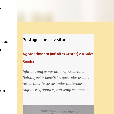
e
Postagens mais visitadas
te os
o
Agradecimento (Infinitas Graças) e a Salve
Rainha
Infinitas graças vos damos, ó Soberana
Rainha, pelos benefícios que todos os dias
recebemos de vossas mãos maternais.
Dignai-vos, agora e para sempre tomar-nos
 da
debaixo do vosso poderoso amparo e para
mais vos agradecer, vos saudamos com uma
Salve Rainha: Salve Rainha , Mãe de