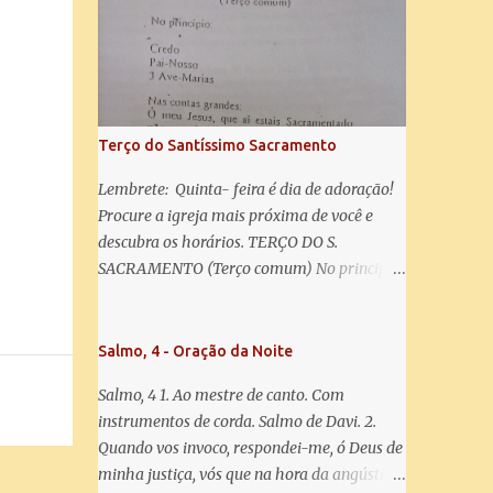
misericórdia, vida, doçura, esperança nossa,
salve! A vós bradamos os degredados filhos
de Eva, a vós suspiramos, gemendo e
chorando neste vale de lágrimas. Eia, pois,
Advogada nossa, estes vossos olhos
misericordiosos a nós volvei, e depois deste
Terço do Santíssimo Sacramento
desterro, mostrai-nos Jesus. Bendito é o
fruto do vosso ventre, ó clemente, ó piedosa,
Lembrete: Quinta- feira é dia de adoração!
ó doce e sempre Virgem Maria. Rogai por
Procure a igreja mais próxima de você e
nós Santa Mãe de Deus. Para que sejamos
descubra os horários. TERÇO DO S.
dignos das promessas de Cristo. Amém.
SACRAMENTO (Terço comum) No principio:
Credo Pai-Nosso 3 Ave-Marias Contas
grandes: Ó meu Jesus, que ai estais
Sacramentado, não permitais que eu viva
Salmo, 4 - Oração da Noite
sem Vós, nem morta em pecado. Uni o meu
Salmo, 4 1. Ao mestre de canto. Com
coração ao Vosso e o Vosso ao meu, e, nem
instrumentos de corda. Salmo de Davi. 2.
sem Vós morra eu! Nas contas pequenas:
Quando vos invoco, respondei-me, ó Deus de
Sacramento de Amor! Misericórdia Senhor!
minha justiça, vós que na hora da angústia
Glória ao Pai: Cristo pão da vida e remédio