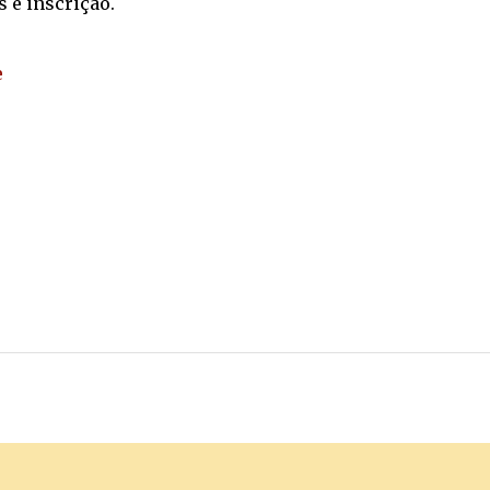
 e inscrição.
e