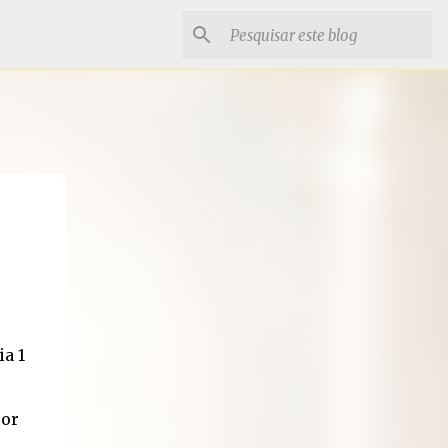
a 1
por