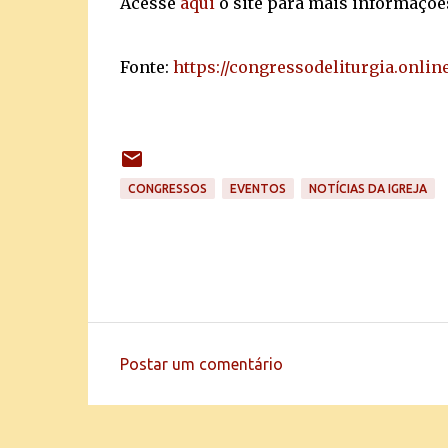
Acesse
aqui
o site para mais informações
Fonte:
https://congressodeliturgia.onlin
CONGRESSOS
EVENTOS
NOTÍCIAS DA IGREJA
Postar um comentário
C
o
m