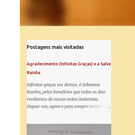
Postagens mais visitadas
Agradecimento (Infinitas Graças) e a Salve
Rainha
Infinitas graças vos damos, ó Soberana
Rainha, pelos benefícios que todos os dias
recebemos de vossas mãos maternais.
Dignai-vos, agora e para sempre tomar-nos
debaixo do vosso poderoso amparo e para
mais vos agradecer, vos saudamos com uma
Salve Rainha: Salve Rainha , Mãe de