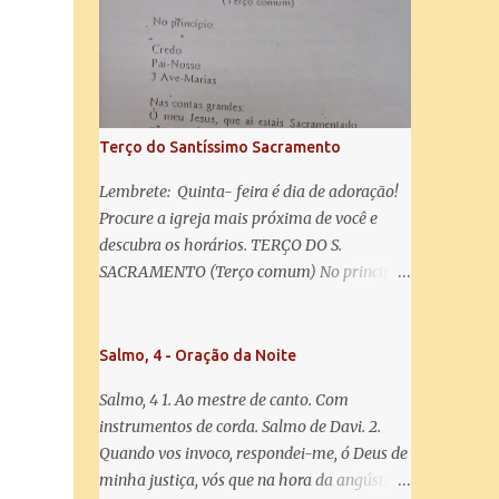
misericórdia, vida, doçura, esperança nossa,
salve! A vós bradamos os degredados filhos
de Eva, a vós suspiramos, gemendo e
chorando neste vale de lágrimas. Eia, pois,
Advogada nossa, estes vossos olhos
misericordiosos a nós volvei, e depois deste
Terço do Santíssimo Sacramento
desterro, mostrai-nos Jesus. Bendito é o
fruto do vosso ventre, ó clemente, ó piedosa,
Lembrete: Quinta- feira é dia de adoração!
ó doce e sempre Virgem Maria. Rogai por
Procure a igreja mais próxima de você e
nós Santa Mãe de Deus. Para que sejamos
descubra os horários. TERÇO DO S.
dignos das promessas de Cristo. Amém.
SACRAMENTO (Terço comum) No principio:
Credo Pai-Nosso 3 Ave-Marias Contas
grandes: Ó meu Jesus, que ai estais
Sacramentado, não permitais que eu viva
Salmo, 4 - Oração da Noite
sem Vós, nem morta em pecado. Uni o meu
Salmo, 4 1. Ao mestre de canto. Com
coração ao Vosso e o Vosso ao meu, e, nem
instrumentos de corda. Salmo de Davi. 2.
sem Vós morra eu! Nas contas pequenas:
Quando vos invoco, respondei-me, ó Deus de
Sacramento de Amor! Misericórdia Senhor!
minha justiça, vós que na hora da angústia
Glória ao Pai: Cristo pão da vida e remédio