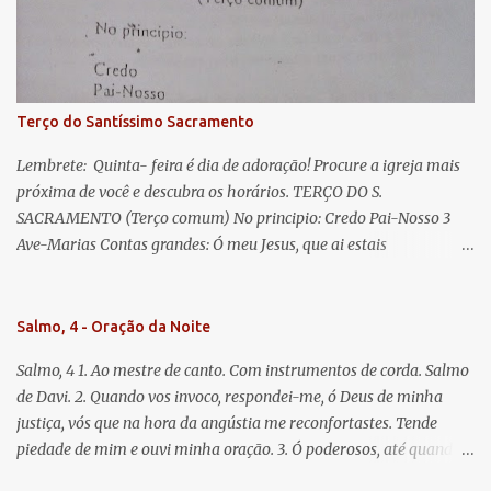
misericordiosos a nós volvei, e depois deste desterro, mostrai-nos
Jesus. Bendito é o fruto do vosso ventre, ó clemente, ó piedosa, ó
doce e sempre Virgem Maria. Rogai por nós Santa Mãe de Deus.
Para que sejamos dignos das promessas de Cristo. Amém.
Terço do Santíssimo Sacramento
Lembrete: Quinta- feira é dia de adoração! Procure a igreja mais
próxima de você e descubra os horários. TERÇO DO S.
SACRAMENTO (Terço comum) No principio: Credo Pai-Nosso 3
Ave-Marias Contas grandes: Ó meu Jesus, que ai estais
Sacramentado, não permitais que eu viva sem Vós, nem morta em
pecado. Uni o meu coração ao Vosso e o Vosso ao meu, e, nem sem
Vós morra eu! Nas contas pequenas: Sacramento de Amor!
Salmo, 4 - Oração da Noite
Misericórdia Senhor! Glória ao Pai: Cristo pão da vida e remédio
Salmo, 4 1. Ao mestre de canto. Com instrumentos de corda. Salmo
que nos salva, dá-nos Vossa força, Vosso perdão e a Vossa
de Davi. 2. Quando vos invoco, respondei-me, ó Deus de minha
misericórdia. (no fim) Rezar 3 vezes: Louvores e graças se deem a
justiça, vós que na hora da angústia me reconfortastes. Tende
cada momento ao Santíssimo e Diviníssimo Sacramento.
piedade de mim e ouvi minha oração. 3. Ó poderosos, até quando
tereis o coração endurecido, no amor das vaidades e na busca da