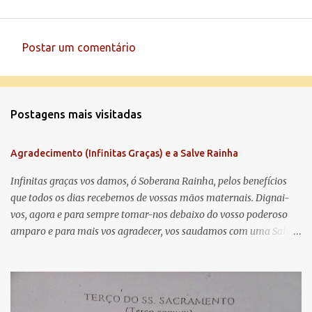
Postar um comentário
C
o
m
Postagens mais visitadas
e
n
Agradecimento (Infinitas Graças) e a Salve Rainha
t
á
Infinitas graças vos damos, ó Soberana Rainha, pelos benefícios
que todos os dias recebemos de vossas mãos maternais. Dignai-
r
vos, agora e para sempre tomar-nos debaixo do vosso poderoso
i
amparo e para mais vos agradecer, vos saudamos com uma Salve
o
Rainha: Salve Rainha , Mãe de misericórdia, vida, doçura,
s
esperança nossa, salve! A vós bradamos os degredados filhos de
Eva, a vós suspiramos, gemendo e chorando neste vale de
lágrimas. Eia, pois, Advogada nossa, estes vossos olhos