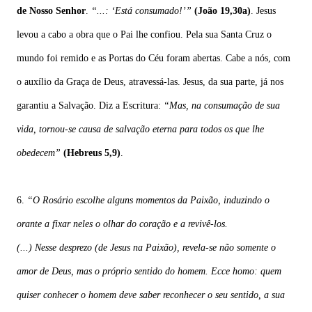
de Nosso Senhor
.
“...: ‘Está consumado!’”
(João 19,30a)
. Jesus
levou a cabo a obra que o Pai lhe confiou. Pela sua Santa Cruz o
mundo foi remido e as Portas do Céu foram abertas. Cabe a nós, com
o auxílio da Graça de Deus, atravessá-las. Jesus, da sua parte, já nos
garantiu a Salvação. Diz a Escritura:
“Mas, na consumação de sua
vida, tornou-se causa de salvação eterna para todos os que lhe
obedecem”
(Hebreus 5,9)
.
6.
“O Rosário escolhe alguns momentos da Paixão, induzindo o
orante a fixar neles o olhar do coração e a revivê-los.
(...) Nesse desprezo (de Jesus na Paixão), revela-se não somente o
amor de Deus, mas o próprio sentido do homem. Ecce homo: quem
quiser conhecer o homem deve saber reconhecer o seu sentido, a sua