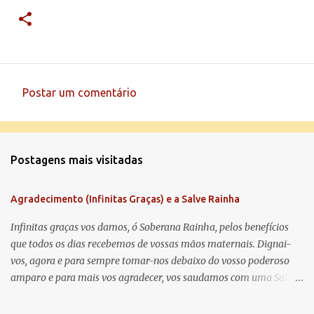
Postar um comentário
C
o
m
Postagens mais visitadas
e
n
Agradecimento (Infinitas Graças) e a Salve Rainha
t
á
Infinitas graças vos damos, ó Soberana Rainha, pelos benefícios
que todos os dias recebemos de vossas mãos maternais. Dignai-
r
vos, agora e para sempre tomar-nos debaixo do vosso poderoso
i
amparo e para mais vos agradecer, vos saudamos com uma Salve
o
Rainha: Salve Rainha , Mãe de misericórdia, vida, doçura,
s
esperança nossa, salve! A vós bradamos os degredados filhos de