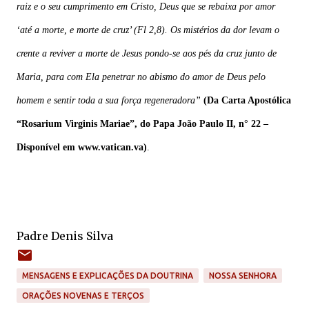
raiz e o seu cumprimento em Cristo, Deus que se rebaixa por amor
‘até a morte, e morte de cruz’ (Fl 2,8). Os mistérios da dor levam o
crente a reviver a morte de Jesus pondo-se aos pés da cruz junto de
Maria, para com Ela penetrar no abismo do amor de Deus
pelo
homem
e
sentir
toda
a
sua
força
regeneradora”
(Da Carta
Apostólica
“Rosarium Virginis Mariae”, do Papa João Paulo II,
n° 22 –
Disponível em www.vatican.va)
.
Padre Denis Silva
MENSAGENS E EXPLICAÇÕES DA DOUTRINA
NOSSA SENHORA
ORAÇÕES NOVENAS E TERÇOS