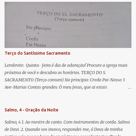
Eva, a vós suspiramos, gemendo e chorando neste vale de
lágrimas. Eia, pois, Advogada nossa, estes vossos olhos
misericordiosos a nós volvei, e depois deste desterro, mostrai-nos
Jesus. Bendito é o fruto do vosso ventre, ó clemente, ó piedosa, ó
doce e sempre Virgem Maria. Rogai por nós Santa Mãe de Deus.
Para que sejamos dignos das promessas de Cristo. Amém.
Terço do Santíssimo Sacramento
Lembrete: Quinta- feira é dia de adoração! Procure a igreja mais
próxima de você e descubra os horários. TERÇO DO S.
SACRAMENTO (Terço comum) No principio: Credo Pai-Nosso 3
Ave-Marias Contas grandes: Ó meu Jesus, que ai estais
Sacramentado, não permitais que eu viva sem Vós, nem morta em
pecado. Uni o meu coração ao Vosso e o Vosso ao meu, e, nem sem
Vós morra eu! Nas contas pequenas: Sacramento de Amor!
Salmo, 4 - Oração da Noite
Misericórdia Senhor! Glória ao Pai: Cristo pão da vida e remédio
Salmo, 4 1. Ao mestre de canto. Com instrumentos de corda. Salmo
que nos salva, dá-nos Vossa força, Vosso perdão e a Vossa
de Davi. 2. Quando vos invoco, respondei-me, ó Deus de minha
misericórdia. (no fim) Rezar 3 vezes: Louvores e graças se deem a