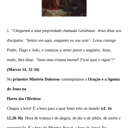
1.
“Chegaram
a
uma
propriedade
chamada
Getsêmani.
Jesus
disse
aos
discípulos: ‘Sentai-vos
aqui,
enquanto
eu
vou
orar’.
Levou
consigo
Pedro,
Tiago
e
João,
e começou
a
sentir
pavor
e
angústia.
Jesus,
então,
lhes
disse:
‘Sinto
uma
tristeza mortal! Ficai aqui e vigiai’!”
(Marcos 14, 32-34)
.
No
primeiro Mistério Doloroso
contemplamos a
Oração e a Agonia
de Jesus no
Horto das Oliveiras
.
Chegou a hora! É a hora para a qual Jesus veio ao mundo
(cf. Jo
12,20-36)
. Hora de tristeza e de alegria, de dor e de júbilo, de morte e
ressurreição. É a hora do Mistério Pascal, a hora de Jesus! No