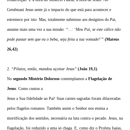
Getsêmani Jesus sente já o impacto do que está para acontecer e
estremece por isto. Mas, totalmente submisso aos desígnios do Pai,
assume mais uma vez a sua missão:
“...: ‘Meu Pai, se este cálice não
pode passar sem que eu o beba, seja feita a tua vontade!’”
(Mateus
26,42)
.
2.
“Pilatos, então, mandou açoitar Jesus”
(João 19,1)
.
No
segundo Mistério Doloroso
contemplamos a
Flagelação de
Jesus
. Como custou a
Jesus a Sua fidelidade ao Pai! Suas carnes sagradas foram dilaceradas
pelos flagelos romanos. Também assim o Senhor nos ensina a
mortificação dos sentidos, necessária na luta contra o pecado. Jesus, na
flagelação, foi reduzido a uma só chaga. E, como diz o Profeta Isaías,