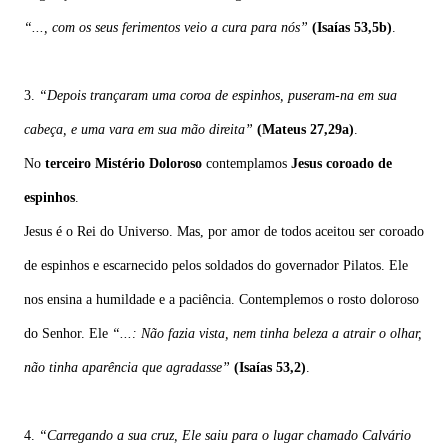
“..., com os seus ferimentos veio a cura para nós”
(Isaías 53,5b)
.
3.
“Depois trançaram
uma
coroa
de
espinhos, puseram-na em sua
cabeça, e uma vara em sua mão direita”
(Mateus 27,29a)
.
No
terceiro Mistério Doloroso
contemplamos
Jesus coroado de
espinhos
.
Jesus é o Rei do Universo. Mas, por amor de todos aceitou ser coroado
de espinhos e escarnecido pelos soldados do governador Pilatos. Ele
nos ensina a humildade e a paciência. Contemplemos o rosto doloroso
do Senhor. Ele
“...: Não fazia vista, nem tinha beleza a atrair o olhar,
não tinha aparência que agradasse”
(Isaías 53,2)
.
4.
“Carregando
a
sua
cruz,
Ele
saiu
para
o
lugar
chamado
Calvário