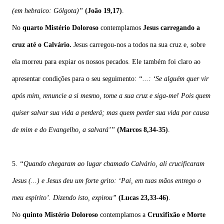
(em
hebraico: Gólgota)”
(João 19,17)
.
No
quarto Mistério Doloroso
contemplamos
Jesus carregando a
cruz até o Calvário.
Jesus carregou-nos a todos na sua cruz e, sobre
ela morreu para expiar os nossos pecados. Ele também foi claro ao
apresentar condições para o seu seguimento:
“...:
‘Se
alguém
quer
vir
após
mim,
renuncie
a
si
mesmo, tome a sua cruz e siga-me! Pois quem
quiser salvar sua vida a perderá; mas quem perder sua vida por causa
de mim e do Evangelho, a salvará’”
(Marcos 8,34-35)
.
5.
“Quando chegaram ao lugar chamado Calvário, ali crucificaram
Jesus (...) e Jesus deu um forte grito: ‘Pai, em tuas mãos entrego o
meu espírito’. Dizendo isto, expirou”
(Lucas 23,33-46)
.
No
quinto Mistério Doloroso
contemplamos a
Cruxifixão e Morte