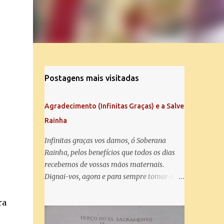
Postagens mais visitadas
Agradecimento (Infinitas Graças) e a Salve
Rainha
Infinitas graças vos damos, ó Soberana
Rainha, pelos benefícios que todos os dias
recebemos de vossas mãos maternais.
Dignai-vos, agora e para sempre tomar-nos
debaixo do vosso poderoso amparo e para
mais vos agradecer, vos saudamos com uma
ra
Salve Rainha: Salve Rainha , Mãe de