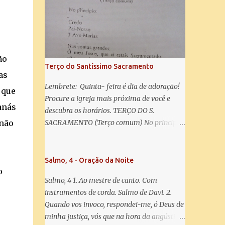
misericórdia, vida, doçura, esperança nossa,
salve! A vós bradamos os degredados filhos
de Eva, a vós suspiramos, gemendo e
chorando neste vale de lágrimas. Eia, pois,
Advogada nossa, estes vossos olhos
ão
misericordiosos a nós volvei, e depois deste
Terço do Santíssimo Sacramento
desterro, mostrai-nos Jesus. Bendito é o
as
fruto do vosso ventre, ó clemente, ó piedosa,
Lembrete: Quinta- feira é dia de adoração!
 que
ó doce e sempre Virgem Maria. Rogai por
Procure a igreja mais próxima de você e
anás
nós Santa Mãe de Deus. Para que sejamos
descubra os horários. TERÇO DO S.
dignos das promessas de Cristo. Amém.
 não
SACRAMENTO (Terço comum) No principio:
Credo Pai-Nosso 3 Ave-Marias Contas
grandes: Ó meu Jesus, que ai estais
Sacramentado, não permitais que eu viva
Salmo, 4 - Oração da Noite
o
sem Vós, nem morta em pecado. Uni o meu
Salmo, 4 1. Ao mestre de canto. Com
coração ao Vosso e o Vosso ao meu, e, nem
instrumentos de corda. Salmo de Davi. 2.
sem Vós morra eu! Nas contas pequenas:
Quando vos invoco, respondei-me, ó Deus de
Sacramento de Amor! Misericórdia Senhor!
minha justiça, vós que na hora da angústia
Glória ao Pai: Cristo pão da vida e remédio