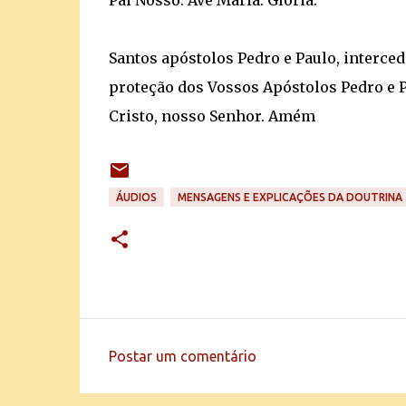
Pai Nosso. Ave Maria. Glória.
Santos apóstolos Pedro e Paulo, interced
proteção dos Vossos Apóstolos Pedro e P
Cristo, nosso Senhor. Amém
ÁUDIOS
MENSAGENS E EXPLICAÇÕES DA DOUTRINA
Postar um comentário
C
o