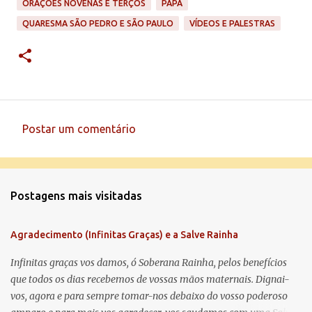
ORAÇÕES NOVENAS E TERÇOS
PAPA
QUARESMA SÃO PEDRO E SÃO PAULO
VÍDEOS E PALESTRAS
Postar um comentário
C
o
m
Postagens mais visitadas
e
n
Agradecimento (Infinitas Graças) e a Salve Rainha
t
á
Infinitas graças vos damos, ó Soberana Rainha, pelos benefícios
que todos os dias recebemos de vossas mãos maternais. Dignai-
r
vos, agora e para sempre tomar-nos debaixo do vosso poderoso
i