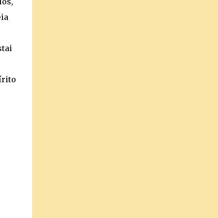
los,
éia
tai
írito