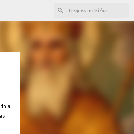
do a
as