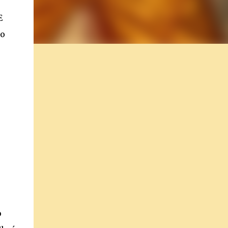
E
to
o