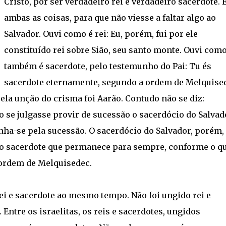
Cristo, por ser verdadeiro rei e verdadeiro sacerdote. E
ambas as coisas, para que não viesse a faltar algo ao
Salvador. Ouvi como é rei: Eu, porém, fui por ele
constituído rei sobre Sião, seu santo monte. Ouvi com
também é sacerdote, pelo testemunho do Pai: Tu és
sacerdote eternamente, segundo a ordem de Melquise
pela unção do crisma foi Aarão. Contudo não se diz:
 se julgasse provir de sucessão o sacerdócio do Salvad
nha-se pela sucessão. O sacerdócio do Salvador, porém,
é o sacerdote que permanece para sempre, conforme o q
a ordem de Melquisedec.
rei e sacerdote ao mesmo tempo. Não foi ungido rei e
Entre os israelitas, os reis e sacerdotes, ungidos