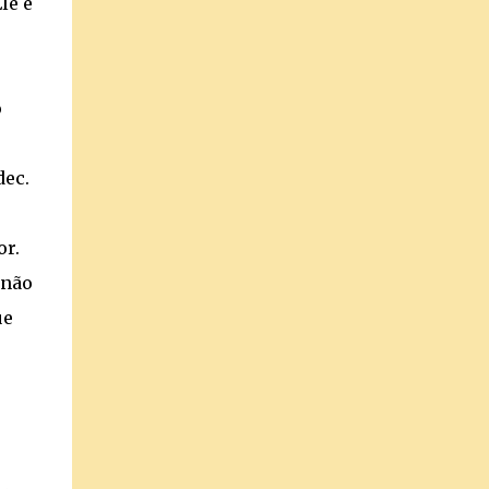
le é
o
dec.
or.
 não
ue