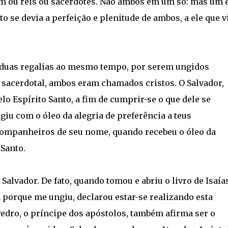
m ou reis ou sacerdotes. Não ambos em um só: mas um 
to se devia a perfeição e plenitude de ambos, a ele que v
 duas regalias ao mesmo tempo, por serem ungidos
 sacerdotal, ambos eram chamados cristos. O Salvador,
lo Espírito Santo, a fim de cumprir-se o que dele se
ngiu com o óleo da alegria de preferência a teus
ompanheiros de seu nome, quando recebeu o óleo da
 Santo.
alvador. De fato, quando tomou e abriu o livro de Isaías
 porque me ungiu, declarou estar-se realizando esta
Pedro, o príncipe dos apóstolos, também afirma ser o