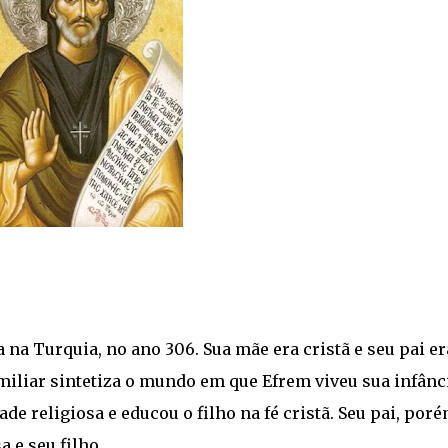
 na Turquia, no ano 306. Sua mãe era cristã e seu pai er
miliar sintetiza o mundo em que Efrem viveu sua infânc
ade religiosa e educou o filho na fé cristã. Seu pai, poré
a e seu filho.