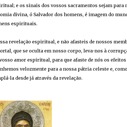
ritual; e os sinais dos vossos sacramentos sejam para 
nomia divina, ó Salvador dos homens, é imagem do mun
mens espirituais.
ossa revelação espiritual, e não afasteis de nossos mem
ortal, que se oculta em nosso corpo, leva-nos à corrupç
osso amor espiritual, para que afaste de nós os efeitos
inhemos velozmente para a nossa pátria celeste e, com
á-la desde já através da revelação.