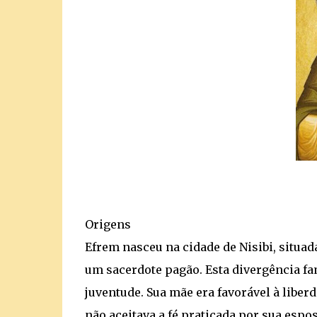
Origens
Efrem nasceu na cidade de Nisibi, situada
um sacerdote pagão. Esta divergência fa
juventude. Sua mãe era favorável à liberd
não aceitava a fé praticada por sua espos