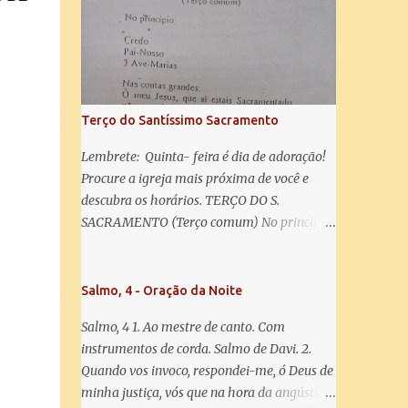
misericórdia, vida, doçura, esperança nossa,
salve! A vós bradamos os degredados filhos
de Eva, a vós suspiramos, gemendo e
chorando neste vale de lágrimas. Eia, pois,
Advogada nossa, estes vossos olhos
misericordiosos a nós volvei, e depois deste
Terço do Santíssimo Sacramento
desterro, mostrai-nos Jesus. Bendito é o
fruto do vosso ventre, ó clemente, ó piedosa,
Lembrete: Quinta- feira é dia de adoração!
ó doce e sempre Virgem Maria. Rogai por
Procure a igreja mais próxima de você e
nós Santa Mãe de Deus. Para que sejamos
descubra os horários. TERÇO DO S.
dignos das promessas de Cristo. Amém.
SACRAMENTO (Terço comum) No principio:
Credo Pai-Nosso 3 Ave-Marias Contas
grandes: Ó meu Jesus, que ai estais
Sacramentado, não permitais que eu viva
Salmo, 4 - Oração da Noite
sem Vós, nem morta em pecado. Uni o meu
Salmo, 4 1. Ao mestre de canto. Com
coração ao Vosso e o Vosso ao meu, e, nem
instrumentos de corda. Salmo de Davi. 2.
sem Vós morra eu! Nas contas pequenas:
Quando vos invoco, respondei-me, ó Deus de
Sacramento de Amor! Misericórdia Senhor!
minha justiça, vós que na hora da angústia
Glória ao Pai: Cristo pão da vida e remédio