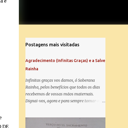
a e
Postagens mais visitadas
Agradecimento (Infinitas Graças) e a Salve
Rainha
Infinitas graças vos damos, ó Soberana
Rainha, pelos benefícios que todos os dias
recebemos de vossas mãos maternais.
Dignai-vos, agora e para sempre tomar-nos
debaixo do vosso poderoso amparo e para
mais vos agradecer, vos saudamos com uma
e
Salve Rainha: Salve Rainha , Mãe de
O DE