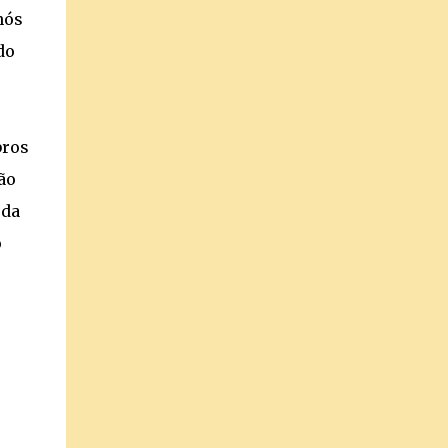
nós
do
bros
ão
 da
o