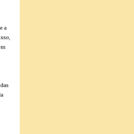
e a
isso,
 em
odas
da