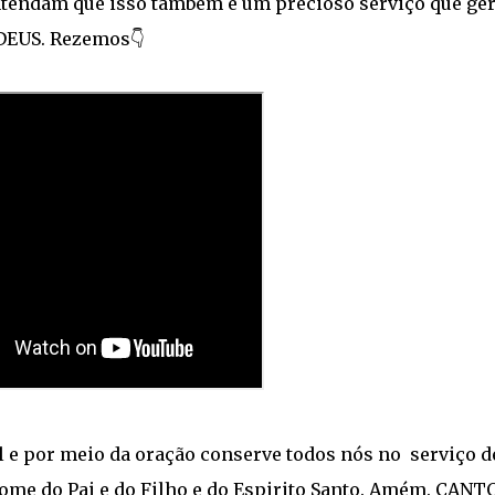
tendam que isso também é um precioso serviço que ger
DEUS. Rezemos👇
al e por meio da oração conserve todos nós no serviço d
nome do Pai e do Filho e do Espirito Santo. Amém. CANT