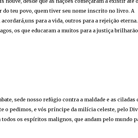
is houve, desde que as nações começaram a existir até 
r do teu povo, quem tiver seu nome inscrito no livro. A
cordará,uns para a vida, outros para a rejeição eterna.
gos, os que educaram a muitos para a justiça brilharão
bate, sede nosso refúgio contra a maldade e as ciladas 
 o pedimos, e vós príncipe da milícia celeste, pelo Di
e a todos os espíritos malignos, que andam pelo mundo p