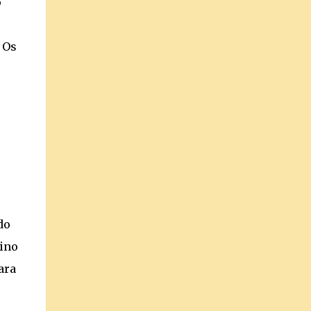
o
 Os
do
vino
ara