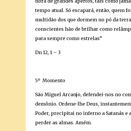
hora de grandes apertos, tais como jama
tempo atual. Só escapará, então, quem fo
multidão dos que dormem no pó da terra a
conscientes hão de brilhar como relâmpa
para sempre como estrelas”
Dn 12, 1 – 3
5º Momento
São Miguel Arcanjo, defendei-nos no com
demônio. Ordene-lhe Deus, instantemente
Poder, precipitai no inferno a Satanás 
perder as almas. Amém.