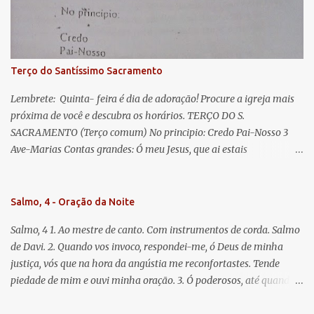
Jesus. Bendito é o fruto do vosso ventre, ó clemente, ó piedosa, ó
doce e sempre Virgem Maria. Rogai por nós Santa Mãe de Deus.
Para que sejamos dignos das promessas de Cristo. Amém.
Terço do Santíssimo Sacramento
Lembrete: Quinta- feira é dia de adoração! Procure a igreja mais
próxima de você e descubra os horários. TERÇO DO S.
SACRAMENTO (Terço comum) No principio: Credo Pai-Nosso 3
Ave-Marias Contas grandes: Ó meu Jesus, que ai estais
Sacramentado, não permitais que eu viva sem Vós, nem morta em
pecado. Uni o meu coração ao Vosso e o Vosso ao meu, e, nem sem
Vós morra eu! Nas contas pequenas: Sacramento de Amor!
Salmo, 4 - Oração da Noite
Misericórdia Senhor! Glória ao Pai: Cristo pão da vida e remédio
Salmo, 4 1. Ao mestre de canto. Com instrumentos de corda. Salmo
que nos salva, dá-nos Vossa força, Vosso perdão e a Vossa
de Davi. 2. Quando vos invoco, respondei-me, ó Deus de minha
misericórdia. (no fim) Rezar 3 vezes: Louvores e graças se deem a
justiça, vós que na hora da angústia me reconfortastes. Tende
cada momento ao Santíssimo e Diviníssimo Sacramento.
piedade de mim e ouvi minha oração. 3. Ó poderosos, até quando
tereis o coração endurecido, no amor das vaidades e na busca da