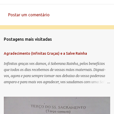
Postar um comentário
C
o
m
Postagens mais visitadas
e
n
Agradecimento (Infinitas Graças) e a Salve Rainha
t
á
Infinitas graças vos damos, ó Soberana Rainha, pelos benefícios
que todos os dias recebemos de vossas mãos maternais. Dignai-
r
vos, agora e para sempre tomar-nos debaixo do vosso poderoso
i
amparo e para mais vos agradecer, vos saudamos com uma Salve
o
Rainha: Salve Rainha , Mãe de misericórdia, vida, doçura,
s
esperança nossa, salve! A vós bradamos os degredados filhos de
Eva, a vós suspiramos, gemendo e chorando neste vale de
lágrimas. Eia, pois, Advogada nossa, estes vossos olhos
misericordiosos a nós volvei, e depois deste desterro, mostrai-nos