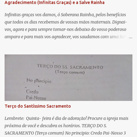
Agradecimento (Infinitas Graças) e a Salve Rainha
t
á
Infinitas graças vos damos, ó Soberana Rainha, pelos benefícios
que todos os dias recebemos de vossas mãos maternais. Dignai-
r
vos, agora e para sempre tomar-nos debaixo do vosso poderoso
i
amparo e para mais vos agradecer, vos saudamos com uma Salve
o
Rainha: Salve Rainha , Mãe de misericórdia, vida, doçura,
s
esperança nossa, salve! A vós bradamos os degredados filhos de
Eva, a vós suspiramos, gemendo e chorando neste vale de
lágrimas. Eia, pois, Advogada nossa, estes vossos olhos
misericordiosos a nós volvei, e depois deste desterro, mostrai-nos
Jesus. Bendito é o fruto do vosso ventre, ó clemente, ó piedosa, ó
doce e sempre Virgem Maria. Rogai por nós Santa Mãe de Deus.
Para que sejamos dignos das promessas de Cristo. Amém.
Terço do Santíssimo Sacramento
Lembrete: Quinta- feira é dia de adoração! Procure a igreja mais
próxima de você e descubra os horários. TERÇO DO S.
SACRAMENTO (Terço comum) No principio: Credo Pai-Nosso 3