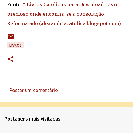
Fonte:
† Livros Católicos para Download: Livro
precioso onde encontra-se a consolação
Reformatado (alexandriacatolica.blogspot.com)
LIVROS
Postar um comentário
C
o
m
Postagens mais visitadas
e
n