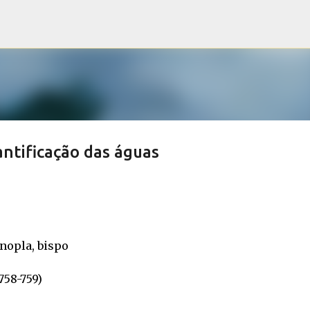
Pular para o conteúdo principal
antificação das águas
nopla, bispo
758-759)