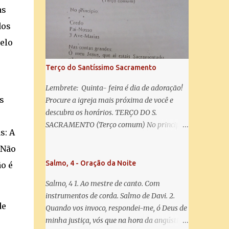
misericórdia, vida, doçura, esperança nossa,
as
salve! A vós bradamos os degredados filhos
de Eva, a vós suspiramos, gemendo e
dos
chorando neste vale de lágrimas. Eia, pois,
pelo
Advogada nossa, estes vossos olhos
misericordiosos a nós volvei, e depois deste
Terço do Santíssimo Sacramento
desterro, mostrai-nos Jesus. Bendito é o
fruto do vosso ventre, ó clemente, ó piedosa,
Lembrete: Quinta- feira é dia de adoração!
ó doce e sempre Virgem Maria. Rogai por
s
Procure a igreja mais próxima de você e
nós Santa Mãe de Deus. Para que sejamos
descubra os horários. TERÇO DO S.
dignos das promessas de Cristo. Amém.
SACRAMENTO (Terço comum) No principio:
s: A
Credo Pai-Nosso 3 Ave-Marias Contas
 Não
grandes: Ó meu Jesus, que ai estais
Sacramentado, não permitais que eu viva
Salmo, 4 - Oração da Noite
ão é
sem Vós, nem morta em pecado. Uni o meu
Salmo, 4 1. Ao mestre de canto. Com
coração ao Vosso e o Vosso ao meu, e, nem
instrumentos de corda. Salmo de Davi. 2.
sem Vós morra eu! Nas contas pequenas:
de
Quando vos invoco, respondei-me, ó Deus de
Sacramento de Amor! Misericórdia Senhor!
minha justiça, vós que na hora da angústia
Glória ao Pai: Cristo pão da vida e remédio