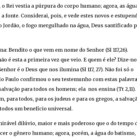
, o Rei vestia a púrpura do corpo humano; agora, as águ
a fonte. Considerai, pois, e vede estes novos e estupen
no Jordão, o fogo mergulhado na água, Deus santificado 
ma: Bendito o que vem em nome do Senhor (Sl 117,26).
o é esta a primeira vez que veio. E quem é ele? Dize-no
nhor é o Deus que nos ilumina (Sl 117, 27). Não foi só o
lo Paulo confirmou o seu testemunho com estas palavra
alvação para todos os homens; ela nos ensina (Tt 2,11).
, para todos, para os judeus e para os gregos, a salvaç
todos um benefício universal.
mirável dilúvio, maior e mais poderoso que o do tempo 
recer o gênero humano; agora, porém, a água do batismo,