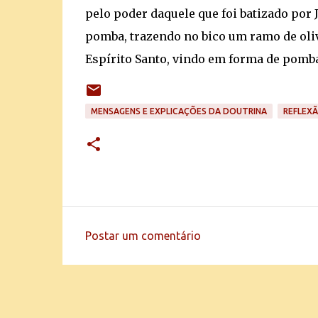
pelo poder daquele que foi batizado por 
pomba, trazendo no bico um ramo de olive
Espírito Santo, vindo em forma de pomba
MENSAGENS E EXPLICAÇÕES DA DOUTRINA
REFLEX
Postar um comentário
C
o
m
e