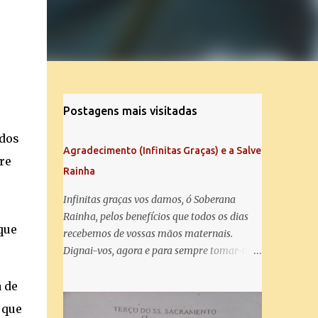
Postagens mais visitadas
 dos
Agradecimento (Infinitas Graças) e a Salve
re
Rainha
Infinitas graças vos damos, ó Soberana
Rainha, pelos benefícios que todos os dias
que
recebemos de vossas mãos maternais.
Dignai-vos, agora e para sempre tomar-nos
debaixo do vosso poderoso amparo e para
mais vos agradecer, vos saudamos com uma
 de
Salve Rainha: Salve Rainha , Mãe de
 que