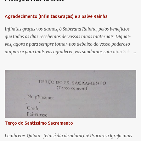
e
n
Agradecimento (Infinitas Graças) e a Salve Rainha
t
á
Infinitas graças vos damos, ó Soberana Rainha, pelos benefícios
que todos os dias recebemos de vossas mãos maternais. Dignai-
r
vos, agora e para sempre tomar-nos debaixo do vosso poderoso
i
amparo e para mais vos agradecer, vos saudamos com uma Salve
o
Rainha: Salve Rainha , Mãe de misericórdia, vida, doçura,
s
esperança nossa, salve! A vós bradamos os degredados filhos de
Eva, a vós suspiramos, gemendo e chorando neste vale de
lágrimas. Eia, pois, Advogada nossa, estes vossos olhos
misericordiosos a nós volvei, e depois deste desterro, mostrai-nos
Jesus. Bendito é o fruto do vosso ventre, ó clemente, ó piedosa, ó
doce e sempre Virgem Maria. Rogai por nós Santa Mãe de Deus.
Para que sejamos dignos das promessas de Cristo. Amém.
Terço do Santíssimo Sacramento
Lembrete: Quinta- feira é dia de adoração! Procure a igreja mais