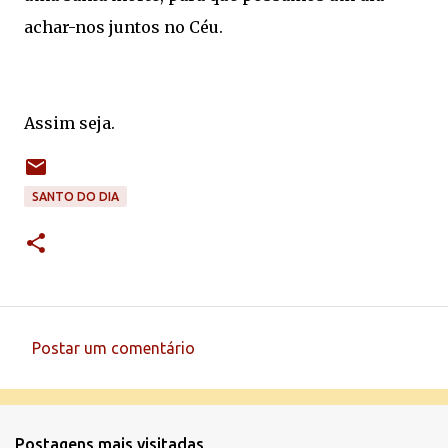
achar-nos juntos no Céu.
Assim seja.
SANTO DO DIA
Postar um comentário
C
o
m
Postagens mais visitadas