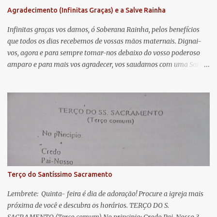
n
Agradecimento (Infinitas Graças) e a Salve Rainha
t
á
Infinitas graças vos damos, ó Soberana Rainha, pelos benefícios
que todos os dias recebemos de vossas mãos maternais. Dignai-
r
vos, agora e para sempre tomar-nos debaixo do vosso poderoso
i
amparo e para mais vos agradecer, vos saudamos com uma Salve
o
Rainha: Salve Rainha , Mãe de misericórdia, vida, doçura,
s
esperança nossa, salve! A vós bradamos os degredados filhos de
Eva, a vós suspiramos, gemendo e chorando neste vale de
lágrimas. Eia, pois, Advogada nossa, estes vossos olhos
misericordiosos a nós volvei, e depois deste desterro, mostrai-nos
Jesus. Bendito é o fruto do vosso ventre, ó clemente, ó piedosa, ó
doce e sempre Virgem Maria. Rogai por nós Santa Mãe de Deus.
Para que sejamos dignos das promessas de Cristo. Amém.
Terço do Santíssimo Sacramento
Lembrete: Quinta- feira é dia de adoração! Procure a igreja mais
próxima de você e descubra os horários. TERÇO DO S.