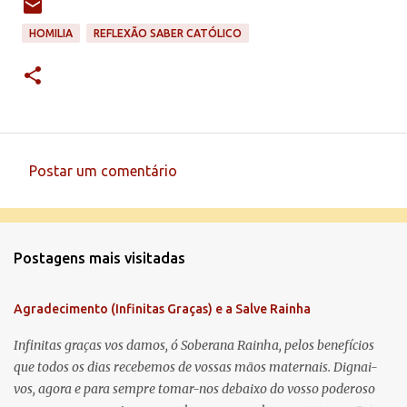
HOMILIA
REFLEXÃO SABER CATÓLICO
Postar um comentário
C
o
m
Postagens mais visitadas
e
n
Agradecimento (Infinitas Graças) e a Salve Rainha
t
á
Infinitas graças vos damos, ó Soberana Rainha, pelos benefícios
que todos os dias recebemos de vossas mãos maternais. Dignai-
r
vos, agora e para sempre tomar-nos debaixo do vosso poderoso
i