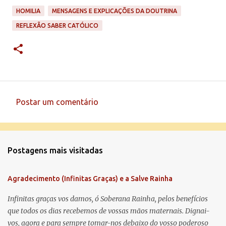
HOMILIA
MENSAGENS E EXPLICAÇÕES DA DOUTRINA
REFLEXÃO SABER CATÓLICO
Postar um comentário
C
o
m
Postagens mais visitadas
e
n
Agradecimento (Infinitas Graças) e a Salve Rainha
t
á
Infinitas graças vos damos, ó Soberana Rainha, pelos benefícios
que todos os dias recebemos de vossas mãos maternais. Dignai-
r
vos, agora e para sempre tomar-nos debaixo do vosso poderoso