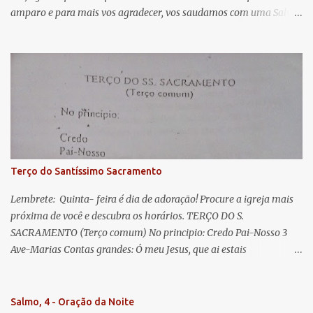
i
amparo e para mais vos agradecer, vos saudamos com uma Salve
o
Rainha: Salve Rainha , Mãe de misericórdia, vida, doçura,
s
esperança nossa, salve! A vós bradamos os degredados filhos de
Eva, a vós suspiramos, gemendo e chorando neste vale de
lágrimas. Eia, pois, Advogada nossa, estes vossos olhos
misericordiosos a nós volvei, e depois deste desterro, mostrai-nos
Jesus. Bendito é o fruto do vosso ventre, ó clemente, ó piedosa, ó
doce e sempre Virgem Maria. Rogai por nós Santa Mãe de Deus.
Para que sejamos dignos das promessas de Cristo. Amém.
Terço do Santíssimo Sacramento
Lembrete: Quinta- feira é dia de adoração! Procure a igreja mais
próxima de você e descubra os horários. TERÇO DO S.
SACRAMENTO (Terço comum) No principio: Credo Pai-Nosso 3
Ave-Marias Contas grandes: Ó meu Jesus, que ai estais
Sacramentado, não permitais que eu viva sem Vós, nem morta em
pecado. Uni o meu coração ao Vosso e o Vosso ao meu, e, nem sem
Vós morra eu! Nas contas pequenas: Sacramento de Amor!
Salmo, 4 - Oração da Noite