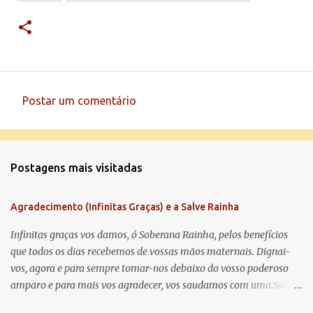
Postar um comentário
C
o
m
Postagens mais visitadas
e
n
Agradecimento (Infinitas Graças) e a Salve Rainha
t
á
Infinitas graças vos damos, ó Soberana Rainha, pelos benefícios
que todos os dias recebemos de vossas mãos maternais. Dignai-
r
vos, agora e para sempre tomar-nos debaixo do vosso poderoso
i
amparo e para mais vos agradecer, vos saudamos com uma Salve
o
Rainha: Salve Rainha , Mãe de misericórdia, vida, doçura,
s