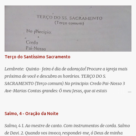
esperança nossa, salve! A vós bradamos os degredados filhos de
Eva, a vós suspiramos, gemendo e chorando neste vale de
lágrimas. Eia, pois, Advogada nossa, estes vossos olhos
misericordiosos a nós volvei, e depois deste desterro, mostrai-nos
Jesus. Bendito é o fruto do vosso ventre, ó clemente, ó piedosa, ó
doce e sempre Virgem Maria. Rogai por nós Santa Mãe de Deus.
Para que sejamos dignos das promessas de Cristo. Amém.
Terço do Santíssimo Sacramento
Lembrete: Quinta- feira é dia de adoração! Procure a igreja mais
próxima de você e descubra os horários. TERÇO DO S.
SACRAMENTO (Terço comum) No principio: Credo Pai-Nosso 3
Ave-Marias Contas grandes: Ó meu Jesus, que ai estais
Sacramentado, não permitais que eu viva sem Vós, nem morta em
pecado. Uni o meu coração ao Vosso e o Vosso ao meu, e, nem sem
Vós morra eu! Nas contas pequenas: Sacramento de Amor!
Salmo, 4 - Oração da Noite
Misericórdia Senhor! Glória ao Pai: Cristo pão da vida e remédio
Salmo, 4 1. Ao mestre de canto. Com instrumentos de corda. Salmo
que nos salva, dá-nos Vossa força, Vosso perdão e a Vossa
de Davi. 2. Quando vos invoco, respondei-me, ó Deus de minha
misericórdia. (no fim) Rezar 3 vezes: Louvores e graças se deem a