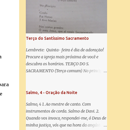
misericórdia, vida, doçura, esperança nossa,
salve! A vós bradamos os degredados filhos
de Eva, a vós suspiramos, gemendo e
chorando neste vale de lágrimas. Eia, pois,
Advogada nossa, estes vossos olhos
misericordiosos a nós volvei, e depois deste
Terço do Santíssimo Sacramento
desterro, mostrai-nos Jesus. Bendito é o
fruto do vosso ventre, ó clemente, ó piedosa,
Lembrete: Quinta- feira é dia de adoração!
ó doce e sempre Virgem Maria. Rogai por
a
Procure a igreja mais próxima de você e
nós Santa Mãe de Deus. Para que sejamos
descubra os horários. TERÇO DO S.
dignos das promessas de Cristo. Amém.
SACRAMENTO (Terço comum) No principio:
Credo Pai-Nosso 3 Ave-Marias Contas
para
grandes: Ó meu Jesus, que ai estais
Sacramentado, não permitais que eu viva
Salmo, 4 - Oração da Noite
e
sem Vós, nem morta em pecado. Uni o meu
Salmo, 4 1. Ao mestre de canto. Com
coração ao Vosso e o Vosso ao meu, e, nem
instrumentos de corda. Salmo de Davi. 2.
sem Vós morra eu! Nas contas pequenas:
Quando vos invoco, respondei-me, ó Deus de
Sacramento de Amor! Misericórdia Senhor!
minha justiça, vós que na hora da angústia
Glória ao Pai: Cristo pão da vida e remédio