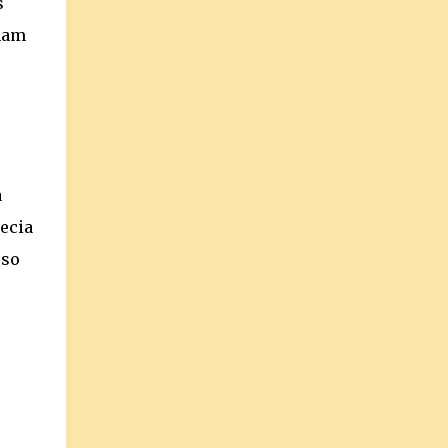
s
nham
a
hecia
sso