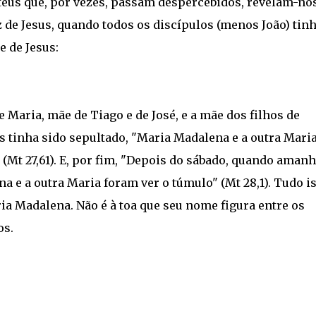
teus que, por vezes, passam despercebidos, revelam-no
uz de Jesus, quando todos os discípulos (menos João) ti
e de Jesus:
Maria, mãe de Tiago e de José, e a mãe dos filhos de
us tinha sido sepultado, "Maria Madalena e a outra Mari
 (Mt 27,61). E, por fim, "Depois do sábado, quando aman
 e a outra Maria foram ver o túmulo" (Mt 28,1). Tudo i
ria Madalena. Não é à toa que seu nome figura entre os
os.