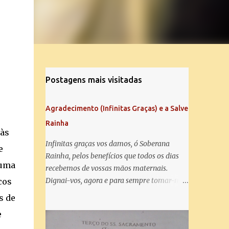
Postagens mais visitadas
Agradecimento (Infinitas Graças) e a Salve
Rainha
 às
Infinitas graças vos damos, ó Soberana
e
Rainha, pelos benefícios que todos os dias
 uma
recebemos de vossas mãos maternais.
Dignai-vos, agora e para sempre tomar-nos
cos
debaixo do vosso poderoso amparo e para
s de
mais vos agradecer, vos saudamos com uma
e
Salve Rainha: Salve Rainha , Mãe de