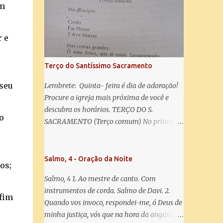
misericórdia, vida, doçura, esperança nossa,
am
salve! A vós bradamos os degredados filhos
de Eva, a vós suspiramos, gemendo e
chorando neste vale de lágrimas. Eia, pois,
 e
Advogada nossa, estes vossos olhos
misericordiosos a nós volvei, e depois deste
Terço do Santíssimo Sacramento
desterro, mostrai-nos Jesus. Bendito é o
fruto do vosso ventre, ó clemente, ó piedosa,
 seu
Lembrete: Quinta- feira é dia de adoração!
ó doce e sempre Virgem Maria. Rogai por
Procure a igreja mais próxima de você e
nós Santa Mãe de Deus. Para que sejamos
descubra os horários. TERÇO DO S.
o
dignos das promessas de Cristo. Amém.
SACRAMENTO (Terço comum) No principio:
Credo Pai-Nosso 3 Ave-Marias Contas
grandes: Ó meu Jesus, que ai estais
Sacramentado, não permitais que eu viva
Salmo, 4 - Oração da Noite
os;
sem Vós, nem morta em pecado. Uni o meu
Salmo, 4 1. Ao mestre de canto. Com
coração ao Vosso e o Vosso ao meu, e, nem
instrumentos de corda. Salmo de Davi. 2.
sem Vós morra eu! Nas contas pequenas:
 fim
Quando vos invoco, respondei-me, ó Deus de
Sacramento de Amor! Misericórdia Senhor!
minha justiça, vós que na hora da angústia
Glória ao Pai: Cristo pão da vida e remédio