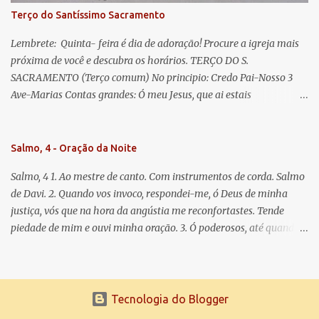
Terço do Santíssimo Sacramento
Lembrete: Quinta- feira é dia de adoração! Procure a igreja mais
próxima de você e descubra os horários. TERÇO DO S.
SACRAMENTO (Terço comum) No principio: Credo Pai-Nosso 3
Ave-Marias Contas grandes: Ó meu Jesus, que ai estais
Sacramentado, não permitais que eu viva sem Vós, nem morta em
pecado. Uni o meu coração ao Vosso e o Vosso ao meu, e, nem sem
Vós morra eu! Nas contas pequenas: Sacramento de Amor!
Salmo, 4 - Oração da Noite
Misericórdia Senhor! Glória ao Pai: Cristo pão da vida e remédio
Salmo, 4 1. Ao mestre de canto. Com instrumentos de corda. Salmo
que nos salva, dá-nos Vossa força, Vosso perdão e a Vossa
de Davi. 2. Quando vos invoco, respondei-me, ó Deus de minha
misericórdia. (no fim) Rezar 3 vezes: Louvores e graças se deem a
justiça, vós que na hora da angústia me reconfortastes. Tende
cada momento ao Santíssimo e Diviníssimo Sacramento.
piedade de mim e ouvi minha oração. 3. Ó poderosos, até quando
tereis o coração endurecido, no amor das vaidades e na busca da
mentira? 4. O Senhor escolheu como eleito uma pessoa admirável,
o Senhor me ouviu quando o invoquei. 5. Tremei, mas sem pecar;
refleti em vossos corações, quando estiverdes em vossos leitos, e
Tecnologia do Blogger
calai. 6. Oferecei vossos sacrifícios com sinceridade e esperai no