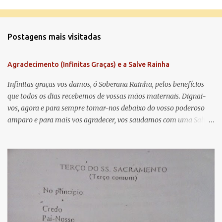
C
o
m
Postagens mais visitadas
e
n
Agradecimento (Infinitas Graças) e a Salve Rainha
t
á
Infinitas graças vos damos, ó Soberana Rainha, pelos benefícios
que todos os dias recebemos de vossas mãos maternais. Dignai-
r
vos, agora e para sempre tomar-nos debaixo do vosso poderoso
i
amparo e para mais vos agradecer, vos saudamos com uma Salve
o
Rainha: Salve Rainha , Mãe de misericórdia, vida, doçura,
s
esperança nossa, salve! A vós bradamos os degredados filhos de
Eva, a vós suspiramos, gemendo e chorando neste vale de
lágrimas. Eia, pois, Advogada nossa, estes vossos olhos
misericordiosos a nós volvei, e depois deste desterro, mostrai-nos
Jesus. Bendito é o fruto do vosso ventre, ó clemente, ó piedosa, ó
doce e sempre Virgem Maria. Rogai por nós Santa Mãe de Deus.
Para que sejamos dignos das promessas de Cristo. Amém.