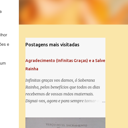
a
lhor
ões e
Postagens mais visitadas
Agradecimento (Infinitas Graças) e a Salve
 um
Rainha
Infinitas graças vos damos, ó Soberana
Rainha, pelos benefícios que todos os dias
recebemos de vossas mãos maternais.
Dignai-vos, agora e para sempre tomar-nos
debaixo do vosso poderoso amparo e para
mais vos agradecer, vos saudamos com uma
Salve Rainha: Salve Rainha , Mãe de