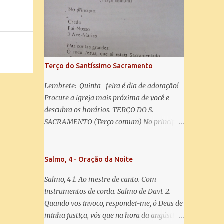
misericórdia, vida, doçura, esperança nossa,
salve! A vós bradamos os degredados filhos
de Eva, a vós suspiramos, gemendo e
chorando neste vale de lágrimas. Eia, pois,
Advogada nossa, estes vossos olhos
misericordiosos a nós volvei, e depois deste
Terço do Santíssimo Sacramento
desterro, mostrai-nos Jesus. Bendito é o
fruto do vosso ventre, ó clemente, ó piedosa,
Lembrete: Quinta- feira é dia de adoração!
ó doce e sempre Virgem Maria. Rogai por
Procure a igreja mais próxima de você e
nós Santa Mãe de Deus. Para que sejamos
descubra os horários. TERÇO DO S.
dignos das promessas de Cristo. Amém.
SACRAMENTO (Terço comum) No principio:
Credo Pai-Nosso 3 Ave-Marias Contas
grandes: Ó meu Jesus, que ai estais
Sacramentado, não permitais que eu viva
Salmo, 4 - Oração da Noite
sem Vós, nem morta em pecado. Uni o meu
Salmo, 4 1. Ao mestre de canto. Com
coração ao Vosso e o Vosso ao meu, e, nem
instrumentos de corda. Salmo de Davi. 2.
sem Vós morra eu! Nas contas pequenas:
Quando vos invoco, respondei-me, ó Deus de
Sacramento de Amor! Misericórdia Senhor!
minha justiça, vós que na hora da angústia
Glória ao Pai: Cristo pão da vida e remédio