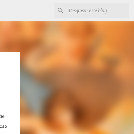
ade
ição