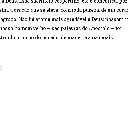
a Deus. Esse sacrifício vespertino, ele o converteu, por
im, a oração que se eleva, com toda pureza, de um cora
r sagrado. Não há aroma mais agradável a Deus: possam t
 o nosso homem velho – são palavras do Apóstolo – foi
estruído o corpo do pecado, de maneira a não mais