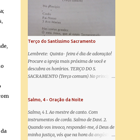
misericórdia, vida, doçura, esperança nossa,
salve! A vós bradamos os degredados filhos
a;
de Eva, a vós suspiramos, gemendo e
s,
chorando neste vale de lágrimas. Eia, pois,
Advogada nossa, estes vossos olhos
misericordiosos a nós volvei, e depois deste
Terço do Santíssimo Sacramento
desterro, mostrai-nos Jesus. Bendito é o
ade,
fruto do vosso ventre, ó clemente, ó piedosa,
Lembrete: Quinta- feira é dia de adoração!
ó doce e sempre Virgem Maria. Rogai por
Procure a igreja mais próxima de você e
so
nós Santa Mãe de Deus. Para que sejamos
descubra os horários. TERÇO DO S.
dignos das promessas de Cristo. Amém.
SACRAMENTO (Terço comum) No principio:
Credo Pai-Nosso 3 Ave-Marias Contas
o
grandes: Ó meu Jesus, que ai estais
 com
Sacramentado, não permitais que eu viva
Salmo, 4 - Oração da Noite
sem Vós, nem morta em pecado. Uni o meu
Salmo, 4 1. Ao mestre de canto. Com
coração ao Vosso e o Vosso ao meu, e, nem
instrumentos de corda. Salmo de Davi. 2.
sem Vós morra eu! Nas contas pequenas:
Quando vos invoco, respondei-me, ó Deus de
Sacramento de Amor! Misericórdia Senhor!
 da
minha justiça, vós que na hora da angústia
Glória ao Pai: Cristo pão da vida e remédio