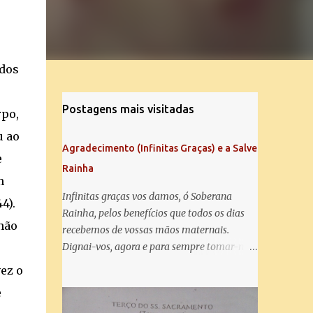
odos
Postagens mais visitadas
rpo,
u ao
Agradecimento (Infinitas Graças) e a Salve
e
Rainha
m
Infinitas graças vos damos, ó Soberana
4).
Rainha, pelos benefícios que todos os dias
não
recebemos de vossas mãos maternais.
Dignai-vos, agora e para sempre tomar-nos
debaixo do vosso poderoso amparo e para
vez o
mais vos agradecer, vos saudamos com uma
e
Salve Rainha: Salve Rainha , Mãe de