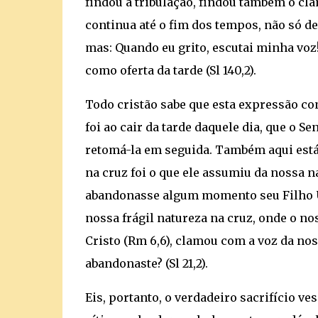
findou a tribulação, findou também o cla
continua até o fim dos tempos, não só d
mas: Quando eu grito, escutai minha vo
como oferta da tarde (Sl 140,2).
Todo cristão sabe que esta expressão con
foi ao cair da tarde daquele dia, que o S
retomá-la em seguida. Também aqui está
na cruz foi o que ele assumiu da nossa na
abandonasse algum momento seu Filho U
nossa frágil natureza na cruz, onde o n
Cristo (Rm 6,6), clamou com a voz da n
abandonaste? (Sl 21,2).
Eis, portanto, o verdadeiro sacrifício ve