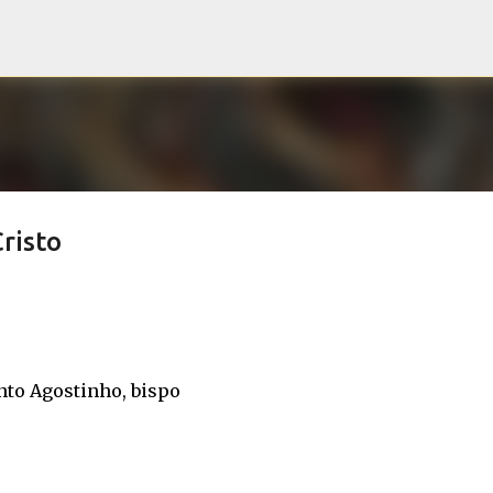
Pular para o conteúdo principal
risto
nto Agostinho, bispo