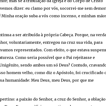
mor; mas se a tribulação da Igreja e do Corpo de Cristo
evemos dizer: eu clamo por vós, socorrei-me sem demor
z! Minha oração suba a vós como incenso, e minhas mão
tinua a ser atribuída à própria Cabeça. Porque, na verd
enhor, voluntariamente, entregou na cruz sua vida, para
vamos representados. Com efeito, o que estava suspen
tureza. Como seria possível que o Pai rejeitasse e
nigênito, sendo ambos um só Deus? Contudo, cravand
osso homem velho, como diz o Apóstolo, foi crucificado
ossa humanidade: Meu Deus, meu Deus, por que me
spertino: a paixão do Senhor, a cruz do Senhor, a oblação