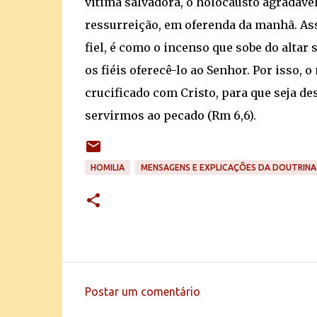
vítima salvadora, o holocausto agradável 
ressurreição, em oferenda da manhã. Ass
fiel, é como o incenso que sobe do alta
os fiéis oferecê-lo ao Senhor. Por isso,
crucificado com Cristo, para que seja d
servirmos ao pecado (Rm 6,6).
HOMILIA
MENSAGENS E EXPLICAÇÕES DA DOUTRINA
Postar um comentário
C