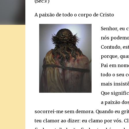
(Séc.V)
A paixão de todo o corpo de Cristo
Senhor, eu c
nós podemos 
Contudo, es
porque, qua
Pai em nome
todo o seu 
mais insistê
Que signifi
a paixão dos
socorrei-me sem demora. Quando eu grito, 
teu clamor ao dizer: eu clamo por vós. C