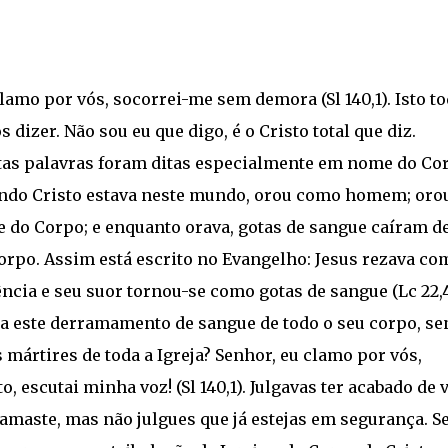
lamo por vós, socorrei-me sem demora (Sl 140,1). Isto t
dizer. Não sou eu que digo, é o Cristo total que diz.
tas palavras foram ditas especialmente em nome do Co
ndo Cristo estava neste mundo, orou como homem; oro
 do Corpo; e enquanto orava, gotas de sangue caíram d
corpo. Assim está escrito no Evangelho: Jesus rezava co
ncia e seu suor tornou-se como gotas de sangue (Lc 22,4
ca este derramamento de sangue de todo o seu corpo, se
 mártires de toda a Igreja? Senhor, eu clamo por vós,
escutai minha voz! (Sl 140,1). Julgavas ter acabado de 
lamaste, mas não julgues que já estejas em segurança. S