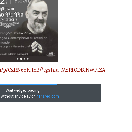
om/p/CxRN6oKJIcB/?igshid=MzRlODBiNWFlZA==