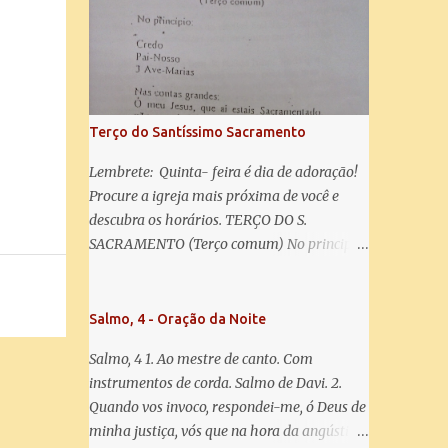
misericórdia, vida, doçura, esperança nossa,
salve! A vós bradamos os degredados filhos
de Eva, a vós suspiramos, gemendo e
chorando neste vale de lágrimas. Eia, pois,
Advogada nossa, estes vossos olhos
misericordiosos a nós volvei, e depois deste
Terço do Santíssimo Sacramento
desterro, mostrai-nos Jesus. Bendito é o
fruto do vosso ventre, ó clemente, ó piedosa,
Lembrete: Quinta- feira é dia de adoração!
ó doce e sempre Virgem Maria. Rogai por
Procure a igreja mais próxima de você e
nós Santa Mãe de Deus. Para que sejamos
descubra os horários. TERÇO DO S.
dignos das promessas de Cristo. Amém.
SACRAMENTO (Terço comum) No principio:
Credo Pai-Nosso 3 Ave-Marias Contas
grandes: Ó meu Jesus, que ai estais
Sacramentado, não permitais que eu viva
Salmo, 4 - Oração da Noite
sem Vós, nem morta em pecado. Uni o meu
Salmo, 4 1. Ao mestre de canto. Com
coração ao Vosso e o Vosso ao meu, e, nem
instrumentos de corda. Salmo de Davi. 2.
sem Vós morra eu! Nas contas pequenas:
Quando vos invoco, respondei-me, ó Deus de
Sacramento de Amor! Misericórdia Senhor!
minha justiça, vós que na hora da angústia
Glória ao Pai: Cristo pão da vida e remédio