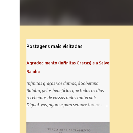
Postagens mais visitadas
Agradecimento (Infinitas Graças) e a Salve
Rainha
Infinitas graças vos damos, ó Soberana
Rainha, pelos benefícios que todos os dias
recebemos de vossas mãos maternais.
Dignai-vos, agora e para sempre tomar-nos
debaixo do vosso poderoso amparo e para
mais vos agradecer, vos saudamos com uma
Salve Rainha: Salve Rainha , Mãe de