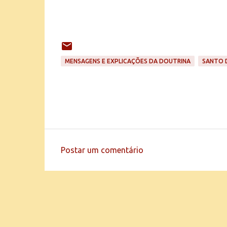
MENSAGENS E EXPLICAÇÕES DA DOUTRINA
SANTO 
Postar um comentário
C
o
m
e
n