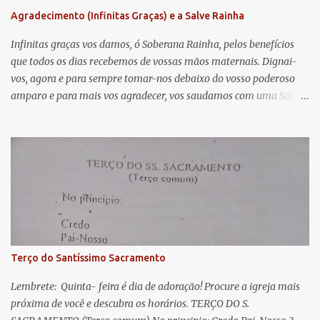
n
Agradecimento (Infinitas Graças) e a Salve Rainha
t
á
Infinitas graças vos damos, ó Soberana Rainha, pelos benefícios
que todos os dias recebemos de vossas mãos maternais. Dignai-
r
vos, agora e para sempre tomar-nos debaixo do vosso poderoso
i
amparo e para mais vos agradecer, vos saudamos com uma Salve
o
Rainha: Salve Rainha , Mãe de misericórdia, vida, doçura,
s
esperança nossa, salve! A vós bradamos os degredados filhos de
Eva, a vós suspiramos, gemendo e chorando neste vale de
lágrimas. Eia, pois, Advogada nossa, estes vossos olhos
misericordiosos a nós volvei, e depois deste desterro, mostrai-nos
Jesus. Bendito é o fruto do vosso ventre, ó clemente, ó piedosa, ó
doce e sempre Virgem Maria. Rogai por nós Santa Mãe de Deus.
Para que sejamos dignos das promessas de Cristo. Amém.
Terço do Santíssimo Sacramento
Lembrete: Quinta- feira é dia de adoração! Procure a igreja mais
próxima de você e descubra os horários. TERÇO DO S.