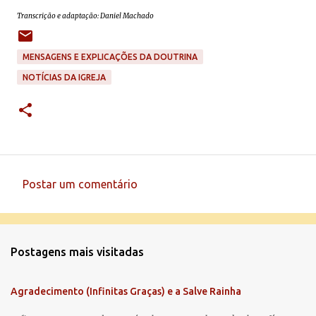
Transcrição e adaptação: Daniel Machado
MENSAGENS E EXPLICAÇÕES DA DOUTRINA
NOTÍCIAS DA IGREJA
Postar um comentário
C
o
m
Postagens mais visitadas
e
n
Agradecimento (Infinitas Graças) e a Salve Rainha
t