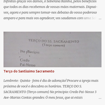
á
Infinitas graças vos damos, ó Soberana Rainha, pelos benefícios
que todos os dias recebemos de vossas mãos maternais. Dignai-
r
vos, agora e para sempre tomar-nos debaixo do vosso poderoso
i
amparo e para mais vos agradecer, vos saudamos com uma Salve
o
Rainha: Salve Rainha , Mãe de misericórdia, vida, doçura,
s
esperança nossa, salve! A vós bradamos os degredados filhos de
Eva, a vós suspiramos, gemendo e chorando neste vale de
lágrimas. Eia, pois, Advogada nossa, estes vossos olhos
misericordiosos a nós volvei, e depois deste desterro, mostrai-nos
Jesus. Bendito é o fruto do vosso ventre, ó clemente, ó piedosa, ó
doce e sempre Virgem Maria. Rogai por nós Santa Mãe de Deus.
Para que sejamos dignos das promessas de Cristo. Amém.
Terço do Santíssimo Sacramento
Lembrete: Quinta- feira é dia de adoração! Procure a igreja mais
próxima de você e descubra os horários. TERÇO DO S.
SACRAMENTO (Terço comum) No principio: Credo Pai-Nosso 3
Ave-Marias Contas grandes: Ó meu Jesus, que ai estais
Sacramentado, não permitais que eu viva sem Vós, nem morta em