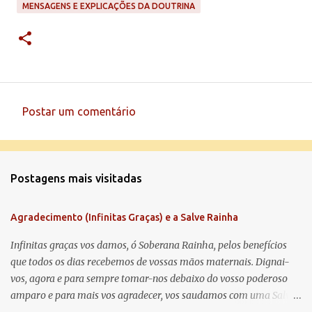
MENSAGENS E EXPLICAÇÕES DA DOUTRINA
Postar um comentário
C
o
m
Postagens mais visitadas
e
n
Agradecimento (Infinitas Graças) e a Salve Rainha
t
á
Infinitas graças vos damos, ó Soberana Rainha, pelos benefícios
que todos os dias recebemos de vossas mãos maternais. Dignai-
r
vos, agora e para sempre tomar-nos debaixo do vosso poderoso
i
amparo e para mais vos agradecer, vos saudamos com uma Salve
o